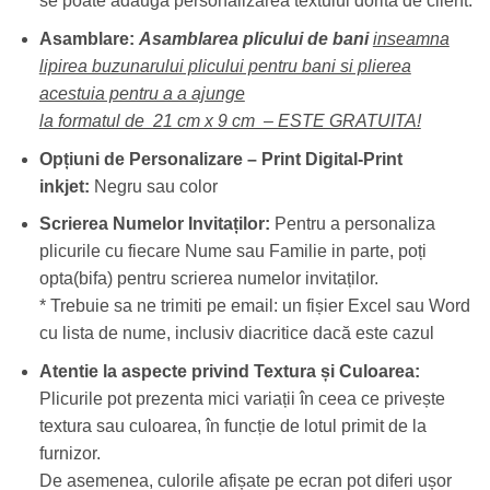
se poate adăuga personalizarea textului dorită de client.
Asamblare:
Asamblarea plicului de bani
inseamna
lipirea buzunarului plicului pentru bani si plierea
acestuia pentru a a ajunge
la formatul de 21 cm x 9 cm – ESTE GRATUITA!
Opțiuni de Personalizare –
Print Digital-Print
inkjet:
Negru sau color
Scrierea Numelor Invitaților:
Pentru a personaliza
plicurile cu fiecare Nume sau Familie in parte, poți
opta(bifa) pentru scrierea numelor invitaților.
* Trebuie sa ne trimiti pe email: un fișier Excel sau Word
cu lista de nume, inclusiv diacritice dacă este cazul
Atentie la aspecte privind Textura și Culoarea:
Plicurile pot prezenta mici variații în ceea ce privește
textura sau culoarea, în funcție de lotul primit de la
furnizor.
De asemenea, culorile afișate pe ecran pot diferi ușor