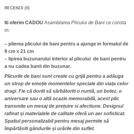
RECENZII (0)
Iti oferim CADOU
A
samblarea Plicului de Bani
ce consta
in:
– plierea plicului de bani pentru a ajunge in formatul de
9 cm x 21 cm
– lipirea buzunarului interior al plicului de bani pentru
a nu cadea banii din buzunar.
Plicurile de bani sunt create cu grijă pentru a adăuga
un strop de emoție momentelor speciale din viața celor
dragi. Fie că doriti să sărbătoriti o nuntă, un botez, o
aniversare sau o altă ocazie memorabilă, acest plic
transmite un mesaj de prețuire si afectiune. Designul
rafinat și materialele de calitate oferă un aer sofisticat.
Spatiul personalizabil pentru mesaj permite să
împărtăsiti gândurile și urările din suflet.