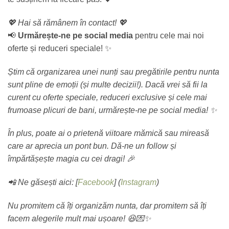
💖 Hai să rămânem în contact!
💖
📢
Urmărește-ne pe social media
pentru cele mai noi
oferte și reduceri speciale! ✨
Știm că organizarea unei nunți sau pregătirile pentru nunta
sunt pline de emoții (și multe decizii!). Dacă vrei să fii la
curent cu oferte speciale, reduceri exclusive și cele mai
frumoase plicuri de bani, urmărește-ne pe social media!
✨
În plus, poate ai o prietenă viitoare mămică sau mireasă
care ar aprecia un pont bun. Dă-ne un follow și
împărtășește magia cu cei dragi!
🎉
📲 Ne găsești aici: [
Facebook
] (
Instagram
)
Nu promitem că îți organizăm nunta, dar promitem să îți
facem alegerile mult mai ușoare!
😆💌✨