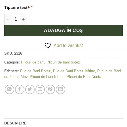
2,00 lei.
Tiparire text+
Cantitate Plic de bani Elegant cu Fluturi mov
ADAUGĂ ÎN COȘ
Add to wishlist
SKU:
2316
Categorii:
Plicuri de bani
,
Plicuri de bani botez
Etichete:
Plic de Bani Botez
,
Plic de Bani Botez Ieftine
,
Plicuri de Bani
cu Fluturi Mov
,
Plicuri de bani Ieftine
,
Plicuri de Bani Nunta
DESCRIERE