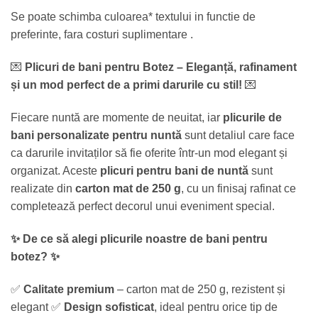
Se poate schimba culoarea* textului in functie de
preferinte, fara costuri suplimentare .
💌
Plicuri de bani pentru Botez – Eleganță, rafinament
și un mod perfect de a primi darurile cu stil!
💌
Fiecare nuntă are momente de neuitat, iar
plicurile de
bani personalizate pentru nuntă
sunt detaliul care face
ca darurile invitaților să fie oferite într-un mod elegant și
organizat. Aceste
plicuri pentru bani de nuntă
sunt
realizate din
carton mat de 250 g
, cu un finisaj rafinat ce
completează perfect decorul unui eveniment special.
✨ De ce să alegi plicurile noastre de bani pentru
botez?
✨
✅
Calitate premium
– carton mat de 250 g, rezistent și
elegant ✅
Design sofisticat
, ideal pentru orice tip de