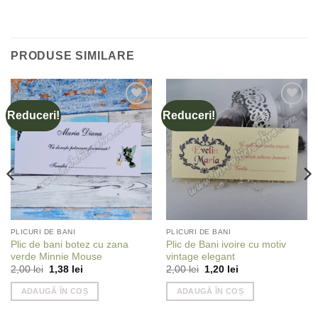
PRODUSE SIMILARE
Reduceri!
Reduceri!
Add to
Add to
wishlist
wishlist
PLICURI DE BANI
PLICURI DE BANI
Plic de bani botez cu zana
Plic de Bani ivoire cu motiv
verde Minnie Mouse
vintage elegant
Prețul
Prețul
Prețul
Prețul
2,00
lei
1,38
lei
2,00
lei
1,20
lei
inițial
curent
inițial
curent
a
este:
a
este:
ADAUGĂ ÎN COȘ
ADAUGĂ ÎN COȘ
fost:
1,38 lei.
fost:
1,20 lei.
2,00 lei.
2,00 lei.