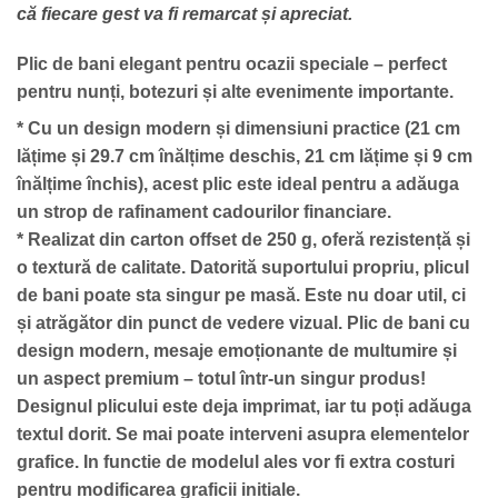
că fiecare gest va fi remarcat și apreciat.
Plic de bani elegant pentru ocazii speciale – perfect
pentru
nunți
,
botezuri
și alte evenimente importante.
* Cu un
design modern
și
dimensiuni practice
(21 cm
lățime și 29.7 cm înălțime deschis, 21 cm lățime și 9 cm
înălțime închis), acest plic este ideal pentru a adăuga
un strop de rafinament cadourilor financiare.
* Realizat din
carton offset de 250 g
, oferă
rezistență
și
o
textură de calitate
. Datorită suportului propriu, plicul
de bani poate sta singur pe masă. Este nu doar util, ci
și atrăgător din punct de vedere vizual.
Plic de bani cu
design modern
, mesaje emoționante de multumire și
un aspect premium – totul într-un singur produs!
Designul plicului este deja imprimat, iar tu poți adăuga
textul dorit. Se mai poate interveni asupra elementelor
grafice. In functie de modelul ales vor fi extra costuri
pentru modificarea graficii initiale.