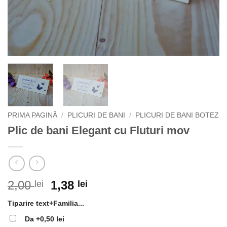
PRIMA PAGINĂ
/
PLICURI DE BANI
/
PLICURI DE BANI BOTEZ
Plic de bani Elegant cu Fluturi mov
Prețul
Prețul
2,00
1,38
lei
lei
inițial
curent
Tiparire text+Familia...
a
este:
fost:
1,38 lei.
Da
+0,50 lei