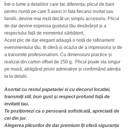
Într-o lume a detaliilor care fac diferența, plicul de bani
pentru nuntă pe care îl asezi in fata fiecarui invitat sau
familii, devine mai mult decât un simplu accesoriu. Plicul
de dar devine expresia gustului tău desăvârșit și a
respectului față de momentul sărbătorit.
Acest plic de dar elegant adaugă o notă de rafinament
evenimentului tău. Iți oferă și ocazia de a impresiona și de
a transmite profesionalism. Cu dimensiuni practice și
realizat din carton offset de 250 g. Plicul poate sta singur
pe masă, atrăgând priviri admirative și confirmând atenția
ta la detalii.
Asortat cu restul papetariei si cu decorul locatiei,
transmiți stil, bun gust și respect profund față de
invitatii tau.
Te poziționezi ca o persoană sofisticată, apreciată de
cei din jur.
Alegerea plicurilor de dar premium îți oferă siguranța