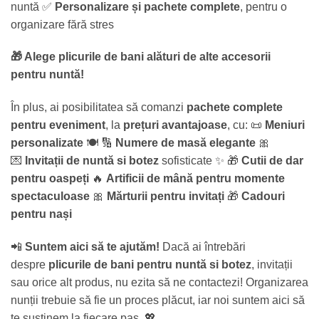
nuntă ✅
Personalizare și pachete complete
, pentru o
organizare fără stres
🎁 Alege plicurile de bani alături de alte accesorii
pentru nuntă!
În plus, ai posibilitatea să comanzi
pachete complete
pentru eveniment
, la
prețuri avantajoase
, cu: 📜
Meniuri
personalizate
🍽️ 🔢
Numere de masă elegante
🎀
💌
Invitații de nuntă si botez
sofisticate ✨ 🎁
Cutii de dar
pentru oaspeți
🔥
Artificii de mână pentru momente
spectaculoase
🎀
Mărturii pentru invitați
🎁
Cadouri
pentru nași
📲
Suntem aici să te ajutăm!
Dacă ai întrebări
despre
plicurile de bani pentru nuntă si botez
, invitații
sau orice alt produs, nu ezita să ne contactezi! Organizarea
nunții trebuie să fie un proces plăcut, iar noi suntem aici să
te susținem la fiecare pas. 💖