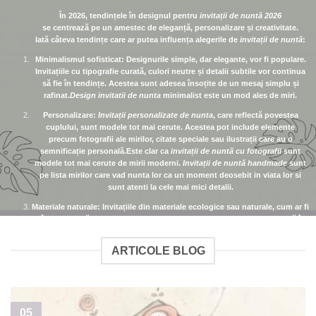
În 2026, tendințele în designul pentru
invitații de nuntă 2026
se centrează pe un amestec de eleganță, personalizare și creativitate.
Iată câteva tendințe care ar putea influența alegerile de
invitații de nuntă
:
Minimalismul sofisticat
: Designurile simple, dar elegante, vor fi populare.
Invitațiile cu tipografie curată, culori neutre și detalii subtile vor continua
să fie în tendințe. Acestea sunt adesea însoțite de un mesaj simplu și
rafinat.
Design invitatii de nunta
minimalist este un mod ales de miri.
Personalizare
:
Invitații personalizate de nunta
, care reflectă povestea
cuplului, sunt modele tot mai cerute. Acestea pot include elemente
precum fotografii ale mirilor, citate speciale sau ilustrații care au o
semnificație personală.Este clar ca
invitații de nuntă cu fotografii
sunt
modele tot mai cerute de mirii moderni.
Invitații de nuntă handmade
sunt
pe lista mirilor care vad nunta lor ca un moment deosebit in viata lor si
sunt atenti la cele mai mici detalii.
Materiale naturale
: Invitațiile din materiale ecologice sau naturale, cum ar fi
hârtia reciclată, lemnul sau materialele biodegradabile, sunt o tendință în
creștere. Acestea reflectă preocupările pentru mediu și se potrivesc cu
tema de nunți sustenabile.
Invitații nunta din hârtie de calitate
sunt
ARTICOLE BLOG
apreciate de viitorii miri si opteaza cat mai des.
Invitatiile cu calc
sunt o
alegerea pentru o invitatie diafana si eleganta.
Culori pastelate și tonuri naturale
: Culorile fine și delicate, cum ar fi roz
pal, lavandă, bej sau albastru deschis, vor fi populare. Acestea pot fi
combinate cu accente de aur sau argint pentru un plus de eleganță.
05