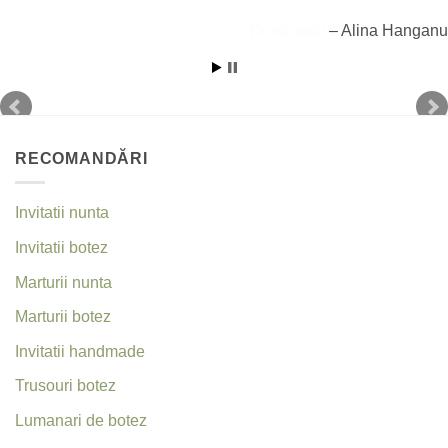
curat si minimalist sunt in topul preferintelor mirilor.
Invitatii de nunta ziar
au captat interesul mirilor ce vor sa aduca o nota amuzanta nuntii lor.
Alina Hanganu
Fiecare cuplu își dorește ca invitațiile de nuntă să fie un reflect al stilului
lor unic și al personalității lor, așa că tendințele vor continua să evolueze
în funcție de preferințele individuale și de inovațiile din design.
RECOMANDĂRI
Invitatii nunta
Invitatii botez
Marturii nunta
Marturii botez
Invitatii handmade
Trusouri botez
Lumanari de botez