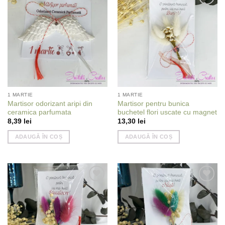
Add to
Add to
wishlist
wishlist
1 MARTIE
1 MARTIE
Martisor odorizant aripi din
Martisor pentru bunica
ceramica parfumata
buchetel flori uscate cu magnet
8,39
lei
13,30
lei
ADAUGĂ ÎN COȘ
ADAUGĂ ÎN COȘ
Add to
Add to
wishlist
wishlist