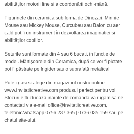
abilităților motorii fine și a coordonării ochi-mână.
Figurinele din ceramica sub forma de Dinozari, Minnie
Mouse sau Mickey Mouse, Curcubeu sau Balon cu aer
cald pot fi un instrument în dezvoltarea imaginatiei și
abilităților copiilor.
Seturile sunt formate din 4 sau 6 bucati, in functie de
model. Mărțișoarele din Ceramica, după ce vor fi pictate
pot fi păstrate pe frigider sau o suprafață metalica!
Puteti gasi si alege din magazinul nostru online
www.invitatiicreative.com produsul perfect pentru voi.
Stocurile fluctueaza inainte de comanda va rugam sa ne
contactati via e-mail office@invitatiicreative.com,
telefonic/whatsapp 0756 237 365 | 0736 035 159 sau pe
chatul site-ului.