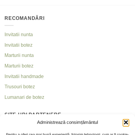
RECOMANDĂRI
Invitatii nunta
Invitatii botez
Marturii nunta
Marturii botez
Invitatii handmade
Trusouri botez
Lumanari de botez
SITE-URI PARTENERE
Administrează consimțământul
Invitatii nunta
Pentru a oferi cea mai bună experiență, folosim tehnologii, cum ar fi cookie-