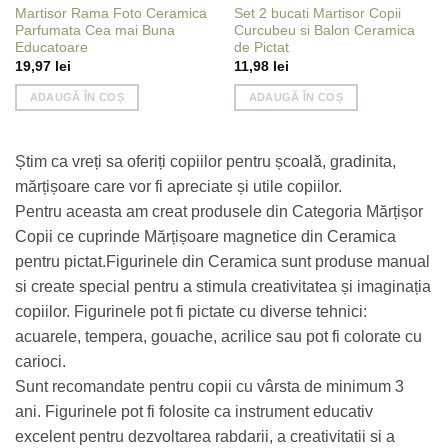
Martisor Rama Foto Ceramica
Set 2 bucati Martisor Copii
Parfumata Cea mai Buna
Curcubeu si Balon Ceramica
Educatoare
de Pictat
19,97
lei
11,98
lei
ADAUGĂ ÎN COȘ
ADAUGĂ ÎN COȘ
Știm ca vreți sa oferiți copiilor pentru școală, gradinita,
mărțișoare care vor fi apreciate și utile copiilor.
Pentru aceasta am creat produsele din Categoria Mărțișor
Copii ce cuprinde Mărțișoare magnetice din Ceramica
pentru pictat.Figurinele din Ceramica sunt produse manual
si create special pentru a stimula creativitatea și imaginația
copiilor. Figurinele pot fi pictate cu diverse tehnici:
acuarele, tempera, gouache, acrilice sau pot fi colorate cu
carioci.
Sunt recomandate pentru copii cu vârsta de minimum 3
ani. Figurinele pot fi folosite ca instrument educativ
excelent pentru dezvoltarea rabdarii, a creativitatii si a