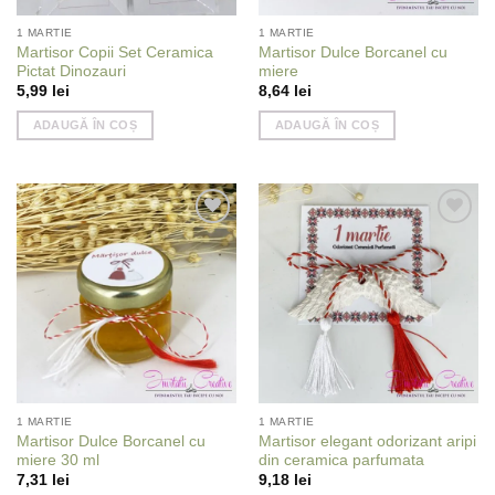
1 MARTIE
1 MARTIE
Martisor Copii Set Ceramica
Martisor Dulce Borcanel cu
Pictat Dinozauri
miere
5,99
lei
8,64
lei
ADAUGĂ ÎN COȘ
ADAUGĂ ÎN COȘ
Add to
Add to
wishlist
wishlist
1 MARTIE
1 MARTIE
Martisor Dulce Borcanel cu
Martisor elegant odorizant aripi
miere 30 ml
din ceramica parfumata
7,31
lei
9,18
lei