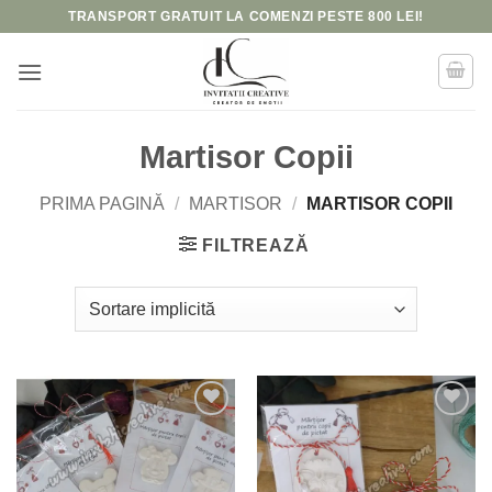
Skip
TRANSPORT GRATUIT LA COMENZI PESTE 800 LEI!
to
content
Martisor Copii
PRIMA PAGINĂ
/
MARTISOR
/
MARTISOR COPII
FILTREAZĂ
Add to
Add to
wishlist
wishlist