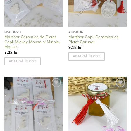
MARTISOR
1 MARTIE
Martisor Ceramica de Pictat
Martisor Copii Ceramica de
Copii Mickey Mouse si Minnie
Pictat Carusel
Mouse
9,18
lei
7,32
lei
ADAUGĂ ÎN COȘ
ADAUGĂ ÎN COȘ
Add to
Add to
wishlist
wishlist