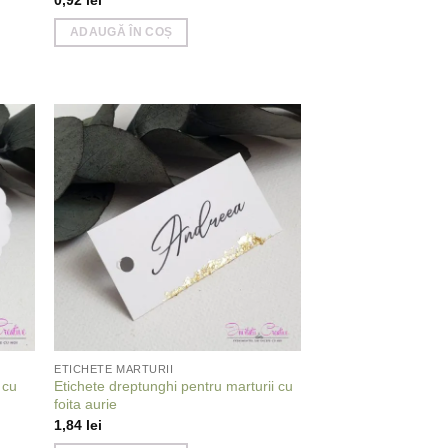
ADAUGĂ ÎN COȘ
 to
Add to
list
wishlist
ETICHETE MARTURII
 cu
Etichete dreptunghi pentru marturii cu
foita aurie
1,84
lei