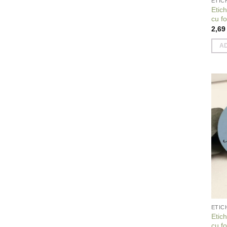
ETIC
Etich
cu fo
2,6
A
ETIC
Etic
cu fo