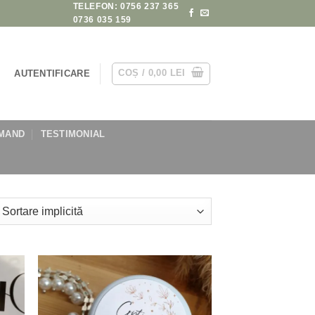
TELEFON: 0756 237 365
0736 035 159
COȘ /
0,00
LEI
AUTENTIFICARE
MAND
TESTIMONIAL
 to
Add to
list
wishlist