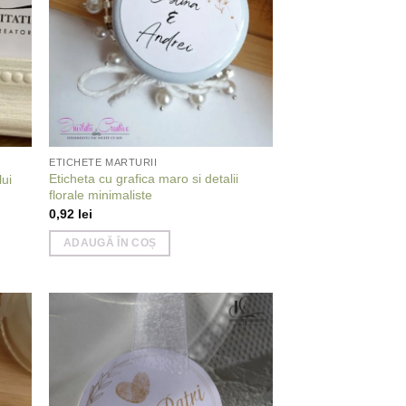
ETICHETE MARTURII
Eticheta cu grafica maro si detalii
lui
florale minimaliste
0,92
lei
ADAUGĂ ÎN COȘ
 to
Add to
list
wishlist