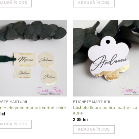
DAUGĂ ÎN COȘ
ADAUGĂ ÎN COȘ
Add to
Add
wishlist
wish
HETE MARTURII
ETICHETE MARTURII
Etichete floare pentru marturii cu 
ete elegante marturii carton ivoire
aurie
0
lei
2,08
lei
DAUGĂ ÎN COȘ
ADAUGĂ ÎN COȘ