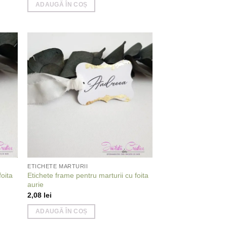
ADAUGĂ ÎN COȘ
 to
Add to
list
wishlist
ETICHETE MARTURII
foita
Etichete frame pentru marturii cu foita
aurie
2,08
lei
ADAUGĂ ÎN COȘ