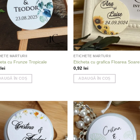
HETE MARTURII
ETICHETE MARTURII
heta cu Frunze Tropicale
Eticheta cu grafica Floarea Soare
2
lei
0,92
lei
DAUGĂ ÎN COȘ
ADAUGĂ ÎN COȘ
Add to
Add
wishlist
wish