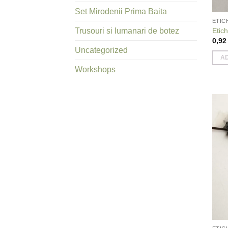
Set Mirodenii Prima Baita
ETIC
Etic
Trusouri si lumanari de botez
0,9
Uncategorized
A
Workshops