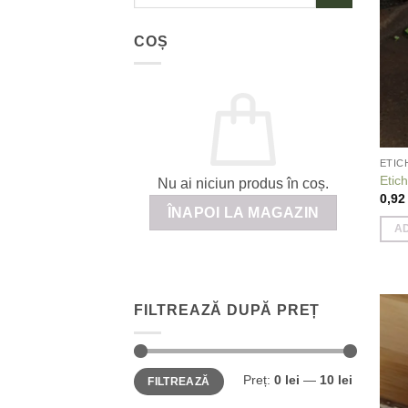
după:
COȘ
ETIC
Etic
Nu ai niciun produs în coș.
0,9
ÎNAPOI LA MAGAZIN
A
FILTREAZĂ DUPĂ PREȚ
Preț
Preț
Preț:
0 lei
—
10 lei
FILTREAZĂ
minim
maxim