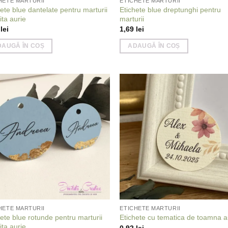
HETE MARTURII
ETICHETE MARTURII
ete blue dantelate pentru marturii
Etichete blue dreptunghi pentru
ita aurie
marturii
9
lei
1,69
lei
DAUGĂ ÎN COȘ
ADAUGĂ ÎN COȘ
Add to
Add
wishlist
wish
HETE MARTURII
ETICHETE MARTURII
hete blue rotunde pentru marturii
Etichete cu tematica de toamna a
ita aurie
0,92
lei