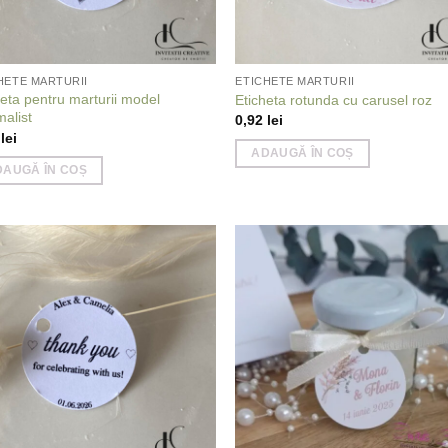
HETE MARTURII
ETICHETE MARTURII
heta pentru marturii model
Eticheta rotunda cu carusel roz
malist
0,92
lei
2
lei
ADAUGĂ ÎN COȘ
DAUGĂ ÎN COȘ
Add to
Add
wishlist
wish