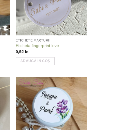
ETICHETE MARTURII
Eticheta fingerprint love
0,92
lei
ADAUGĂ ÎN COȘ
 to
Add to
list
wishlist