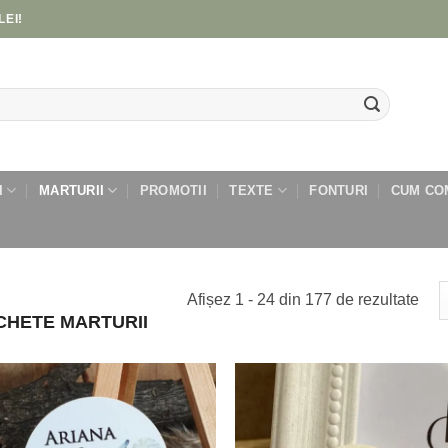
LEI!
I
MARTURII
PROMOTII
TEXTE
FONTURI
CUM CO
Afișez 1 - 24 din 177 de rezultate
CHETE MARTURII
Add to
Add
wishlist
wish