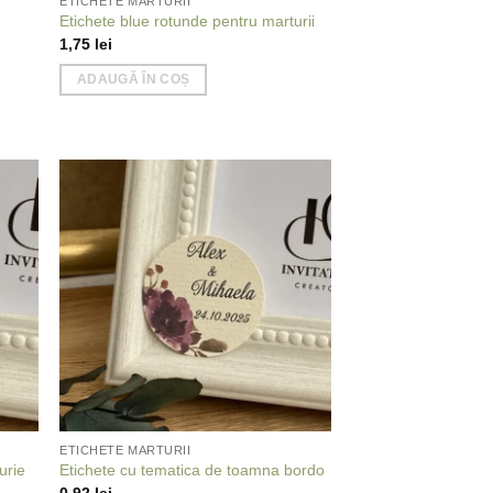
ETICHETE MARTURII
Etichete blue rotunde pentru marturii
1,75
lei
ADAUGĂ ÎN COȘ
 to
Add to
list
wishlist
ETICHETE MARTURII
urie
Etichete cu tematica de toamna bordo
0,92
lei