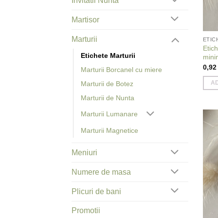
Invitatii Nunta
Martisor
Marturii
ETIC
Etic
Etichete Marturii
mini
0,9
Marturii Borcanel cu miere
Marturii de Botez
A
Marturii de Nunta
Marturii Lumanare
Marturii Magnetice
Meniuri
Numere de masa
Plicuri de bani
Promotii