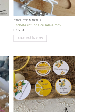
ETICHETE MARTURII
Eticheta rotunda cu lalele mov
0,92
lei
ADAUGĂ ÎN COȘ
 to
Add to
list
wishlist