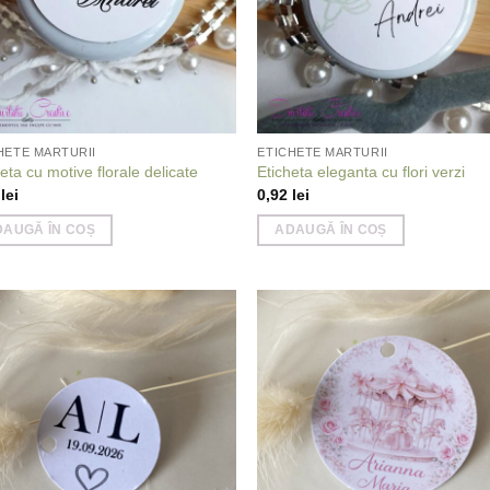
HETE MARTURII
ETICHETE MARTURII
eta cu motive florale delicate
Eticheta eleganta cu flori verzi
2
lei
0,92
lei
DAUGĂ ÎN COȘ
ADAUGĂ ÎN COȘ
Add to
Add
wishlist
wish