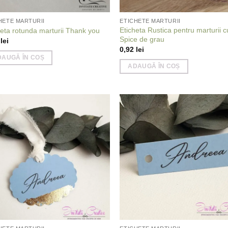
HETE MARTURII
ETICHETE MARTURII
Eticheta Rustica pentru marturii c
heta rotunda marturii Thank you
Spice de grau
2
lei
0,92
lei
DAUGĂ ÎN COȘ
ADAUGĂ ÎN COȘ
Add to
Add
wishlist
wish