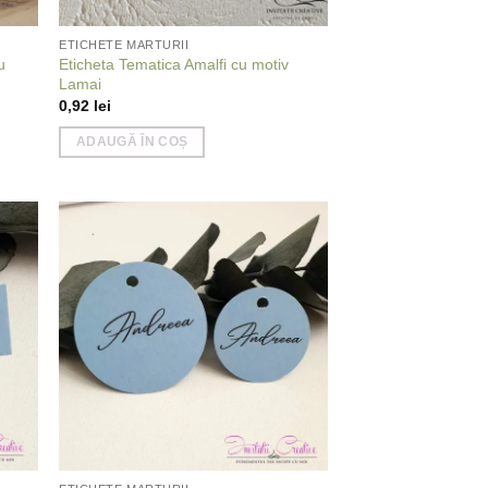
ETICHETE MARTURII
u
Eticheta Tematica Amalfi cu motiv
Lamai
0,92
lei
ADAUGĂ ÎN COȘ
 to
Add to
list
wishlist