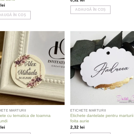
1
lei
ADAUGĂ ÎN COȘ
DAUGĂ ÎN COȘ
Add to
Add
wishlist
wish
HETE MARTURII
ETICHETE MARTURII
hete cu tematica de toamna
Etichete dantelate pentru marturii
undi
foita aurie
2
lei
2,32
lei