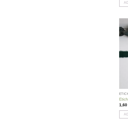
A
ETIC
Etich
1,6
A