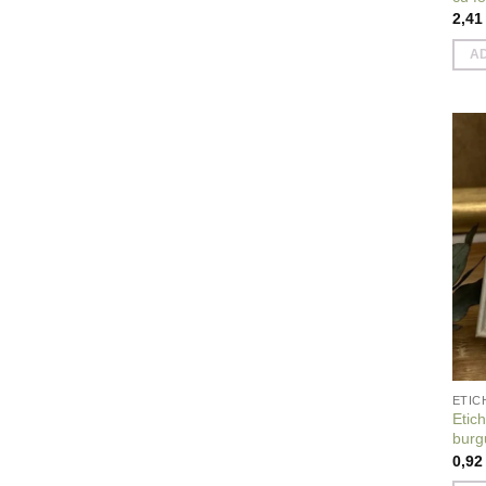
2,4
A
ETIC
Etic
burg
0,9