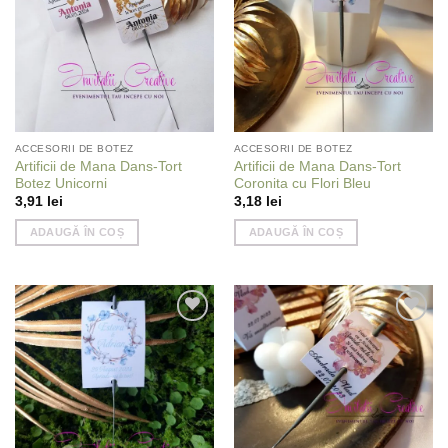
ACCESORII DE BOTEZ
ACCESORII DE BOTEZ
Artificii de Mana Dans-Tort
Artificii de Mana Dans-Tort
Botez Unicorni
Coronita cu Flori Bleu
3,91
lei
3,18
lei
ADAUGĂ ÎN COȘ
ADAUGĂ ÎN COȘ
Add to
Add to
wishlist
wishlist