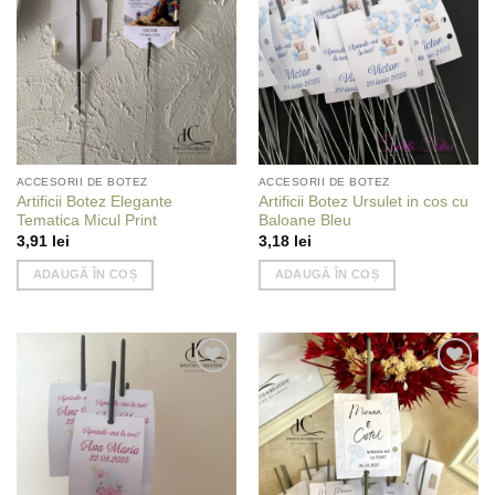
wishlist
wishlist
ACCESORII DE BOTEZ
ACCESORII DE BOTEZ
Artificii Botez Elegante
Artificii Botez Ursulet in cos cu
Tematica Micul Print
Baloane Bleu
3,91
lei
3,18
lei
ADAUGĂ ÎN COȘ
ADAUGĂ ÎN COȘ
Add to
Add to
wishlist
wishlist