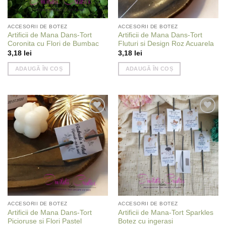
ACCESORII DE BOTEZ
ACCESORII DE BOTEZ
Artificii de Mana Dans-Tort
Artificii de Mana Dans-Tort
Coronita cu Flori de Bumbac
Fluturi si Design Roz Acuarela
3,18
lei
3,18
lei
ADAUGĂ ÎN COȘ
ADAUGĂ ÎN COȘ
Add to
Add to
wishlist
wishlist
ACCESORII DE BOTEZ
ACCESORII DE BOTEZ
Artificii de Mana Dans-Tort
Artificii de Mana-Tort Sparkles
Picioruse si Flori Pastel
Botez cu ingerasi