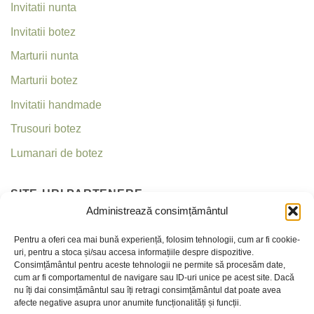
Invitatii nunta
Invitatii botez
Marturii nunta
Marturii botez
Invitatii handmade
Trusouri botez
Lumanari de botez
SITE-URI PARTENERE
Administrează consimțământul
Invitatii nunta
Pentru a oferi cea mai bună experiență, folosim tehnologii, cum ar fi cookie-
uri, pentru a stoca și/sau accesa informațiile despre dispozitive.
Criseea
Consimțământul pentru aceste tehnologii ne permite să procesăm date,
cum ar fi comportamentul de navigare sau ID-uri unice pe acest site. Dacă
nu îți dai consimțământul sau îți retragi consimțământul dat poate avea
CONTACT
afecte negative asupra unor anumite funcționalități și funcții.