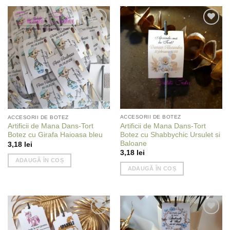
Add to
Add to
wishlist
wishlist
ACCESORII DE BOTEZ
ACCESORII DE BOTEZ
Artificii de Mana Dans-Tort
Artificii de Mana Dans-Tort
Botez cu Shabbychic Ursulet si
Botez cu Girafa Haioasa bleu
Baloane
3,18
lei
3,18
lei
ADAUGĂ ÎN COȘ
ADAUGĂ ÎN COȘ
Add to
Add to
wishlist
wishlist