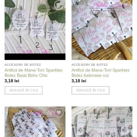
Add to
Add to
wishlist
wishlist
ACCESORII DE BOTEZ
ACCESORII DE BOTEZ
Artificii de Mana-Tort Sparkles
Artificii de Mana-Tort Sparkles
Botez Baiat Boho Chic
Botez balonase roz
3,18
lei
3,18
lei
ADAUGĂ ÎN COȘ
ADAUGĂ ÎN COȘ
Add to
Add to
wishlist
wishlist