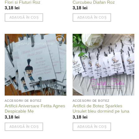
Flori si Fluturi Roz
Curcubeu Diafan Roz
3,18
lei
3,18
lei
ADAUGĂ ÎN COȘ
ADAUGĂ ÎN COȘ
Add to
Add to
wishlist
wishlist
ACCESORII DE BOTEZ
ACCESORII DE BOTEZ
Artificii Aniversare Fetita Agnes
Artificii de Botez Sparkles
Despicable Me
Ursulet bleu dormind pe luna
3,18
lei
3,18
lei
ADAUGĂ ÎN COȘ
ADAUGĂ ÎN COȘ