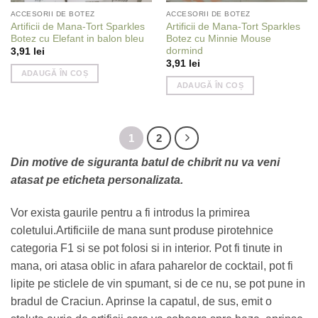
ACCESORII DE BOTEZ
ACCESORII DE BOTEZ
Artificii de Mana-Tort Sparkles
Artificii de Mana-Tort Sparkles
Botez cu Elefant in balon bleu
Botez cu Minnie Mouse
dormind
3,91
lei
3,91
lei
ADAUGĂ ÎN COȘ
ADAUGĂ ÎN COȘ
1
2
Din motive de siguranta batul de chibrit nu va veni
atasat pe eticheta personalizata.
Vor exista gaurile pentru a fi introdus la primirea
coletului.Artificiile de mana sunt produse pirotehnice
categoria F1 si se pot folosi si in interior. Pot fi tinute in
mana, ori atasa oblic in afara paharelor de cocktail, pot fi
lipite pe sticlele de vin spumant, si de ce nu, se pot pune in
bradul de Craciun. Aprinse la capatul, de sus, emit o