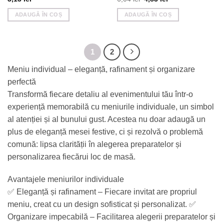
inițial
curent
a
este:
ADAUGĂ ÎN COȘ
ADAUGĂ ÎN COȘ
fost:
4,83 lei.
6,04 lei.
1
2
Meniu individual – eleganță, rafinament și organizare
perfectă
Transformă fiecare detaliu al evenimentului tău într-o
experiență memorabilă cu meniurile individuale, un simbol
al atenției și al bunului gust. Acestea nu doar adaugă un
plus de eleganță mesei festive, ci și rezolvă o problemă
comună: lipsa clarității în alegerea preparatelor și
personalizarea fiecărui loc de masă.
Avantajele meniurilor individuale
✅ Eleganță și rafinament – Fiecare invitat are propriul
meniu, creat cu un design sofisticat și personalizat. ✅
Organizare impecabilă – Facilitarea alegerii preparatelor și