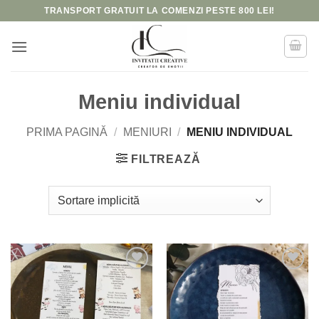
Skip
TRANSPORT GRATUIT LA COMENZI PESTE 800 LEI!
to
content
Meniu individual
PRIMA PAGINĂ
/
MENIURI
/
MENIU INDIVIDUAL
FILTREAZĂ
Add to
Add to
wishlist
wishlist