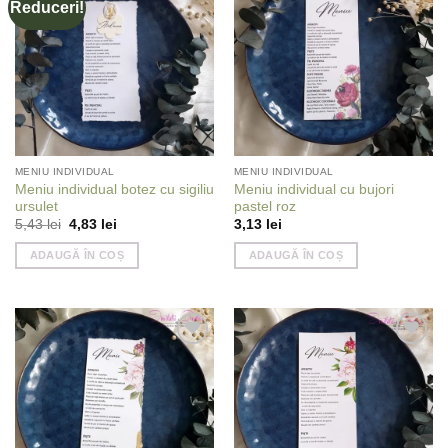
Reduceri!
Add to
Add to
wishlist
wishlist
MENIU INDIVIDUAL
MENIU INDIVIDUAL
Meniu individual botez cu sigiliu
Meniu individual cu bujori
ursulet
pastel roz
Prețul
Prețul
5,43
lei
4,83
lei
3,13
lei
inițial
curent
a
este:
ADAUGĂ ÎN COȘ
ADAUGĂ ÎN COȘ
fost:
4,83 lei.
5,43 lei.
Add to
Add to
wishlist
wishlist