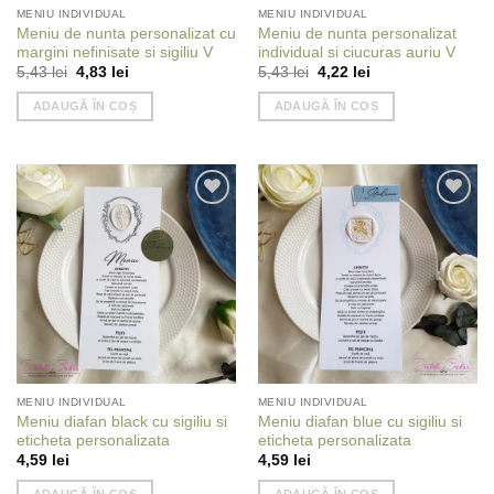
MENIU INDIVIDUAL
MENIU INDIVIDUAL
Meniu de nunta personalizat cu
Meniu de nunta personalizat
margini nefinisate si sigiliu V
individual si ciucuras auriu V
Prețul
Prețul
Prețul
Prețul
5,43
lei
4,83
lei
5,43
lei
4,22
lei
inițial
curent
inițial
curent
a
este:
a
este:
ADAUGĂ ÎN COȘ
ADAUGĂ ÎN COȘ
fost:
4,83 lei.
fost:
4,22 lei.
5,43 lei.
5,43 lei.
Add to
Add to
wishlist
wishlist
MENIU INDIVIDUAL
MENIU INDIVIDUAL
Meniu diafan black cu sigiliu si
Meniu diafan blue cu sigiliu si
eticheta personalizata
eticheta personalizata
4,59
lei
4,59
lei
ADAUGĂ ÎN COȘ
ADAUGĂ ÎN COȘ