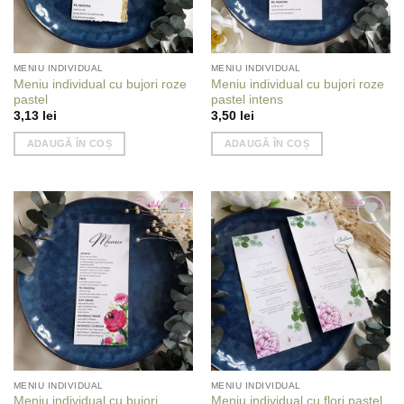
MENIU INDIVIDUAL
MENIU INDIVIDUAL
Meniu individual cu bujori roze
Meniu individual cu bujori roze
pastel
pastel intens
3,13
lei
3,50
lei
ADAUGĂ ÎN COȘ
ADAUGĂ ÎN COȘ
Add to
Add to
wishlist
wishlist
MENIU INDIVIDUAL
MENIU INDIVIDUAL
Meniu individual cu bujori
Meniu individual cu flori pastel