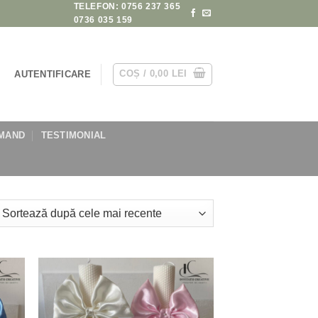
TELEFON: 0756 237 365
0736 035 159
COȘ /
0,00
LEI
AUTENTIFICARE
MAND
TESTIMONIAL
at
ă
nte
 to
Add to
list
wishlist