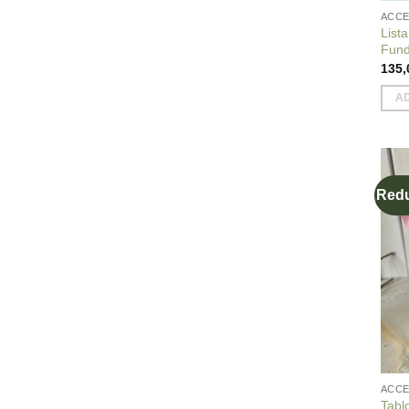
ACCE
List
Fund
135
A
Redu
ACCE
Tablo