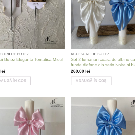
SORII DE BOTEZ
ACCESORII DE BOTEZ
icii Botez Elegante Tematica Micul
Set 2 lumanari ceara de albine c
funde diafane din satin ivoire si b
1
lei
269,00
lei
DAUGĂ ÎN COȘ
ADAUGĂ ÎN COȘ
Add to
Add
wishlist
wish