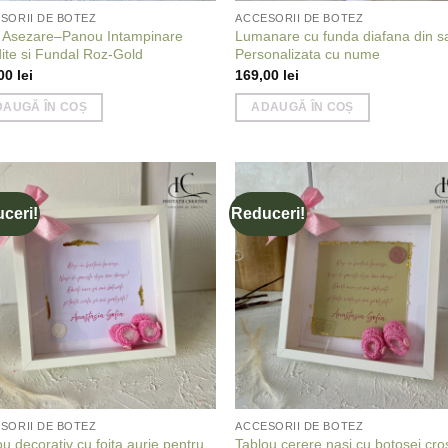
SORII DE BOTEZ
ACCESORII DE BOTEZ
a Asezare–Panou Intampinare
Lumanare cu funda diafana din sa
ite si Fundal Roz-Gold
Personalizata cu nume
,00
lei
169,00
lei
DAUGĂ ÎN COȘ
ADAUGĂ ÎN COȘ
ceri!
Reduceri!
Add to
Add
wishlist
wish
SORII DE BOTEZ
ACCESORII DE BOTEZ
u decorativ cu foita aurie pentru
Tablou cerere nași cu botoșei cro