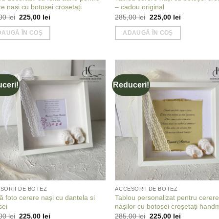
e nași cu botoșei croșetați
– cadou original
Prețul
Prețul
Prețul
Prețul
,00
lei
225,00
lei
285,00
lei
225,00
lei
inițial
curent
inițial
curent
a
este:
a
este:
DAUGĂ ÎN COȘ
ADAUGĂ ÎN COȘ
fost:
225,00 lei.
fost:
225,00 lei.
285,00 lei.
285,00 lei.
ceri!
Reduceri!
Add to
Add
wishlist
wish
SORII DE BOTEZ
ACCESORII DE BOTEZ
 foto cerere nași cu dantela si
Tablou personalizat pentru cerer
sei
nașilor cu botoșei croșetați han
Prețul
Prețul
Prețul
Prețul
,00
lei
225,00
lei
285,00
lei
225,00
lei