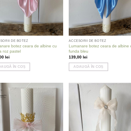
SORII DE BOTEZ
ACCESORII DE BOTEZ
nare botez ceara de albine cu
Lumanare botez ceara de albine 
a roz pastel
funda bleu
,00
lei
139,00
lei
DAUGĂ ÎN COȘ
ADAUGĂ ÎN COȘ
Add to
Add
wishlist
wish