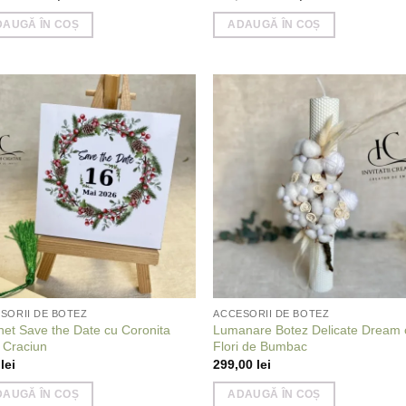
inițial
curent
inițial
curent
a
este:
a
este:
DAUGĂ ÎN COȘ
ADAUGĂ ÎN COȘ
fost:
225,00 lei.
fost:
225,00 lei.
285,00 lei.
285,00 lei.
Add to
Add
wishlist
wish
SORII DE BOTEZ
ACCESORII DE BOTEZ
et Save the Date cu Coronita
Lumanare Botez Delicate Dream 
 Craciun
Flori de Bumbac
0
lei
299,00
lei
DAUGĂ ÎN COȘ
ADAUGĂ ÎN COȘ