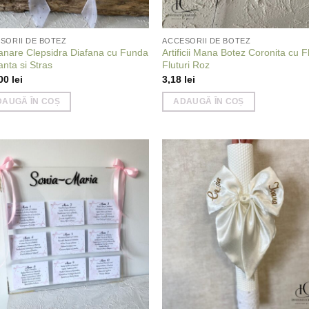
SORII DE BOTEZ
ACCESORII DE BOTEZ
nare Clepsidra Diafana cu Funda
Artificii Mana Botez Coronita cu Fl
anta si Stras
Fluturi Roz
,00
lei
3,18
lei
DAUGĂ ÎN COȘ
ADAUGĂ ÎN COȘ
Add to
Add
wishlist
wish