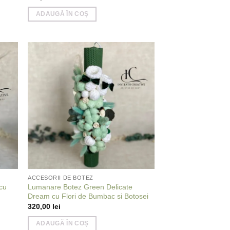
ADAUGĂ ÎN COȘ
 to
Add to
list
wishlist
ACCESORII DE BOTEZ
cu
Lumanare Botez Green Delicate
Dream cu Flori de Bumbac si Botosei
320,00
lei
ADAUGĂ ÎN COȘ