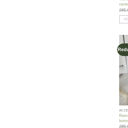
cerer
285
A
Redu
ACCE
Ramă
boto
285