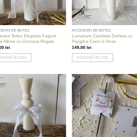
SORII DE BOTEZ
ACCESORII DE BOTEZ
nare Botez Eleganta Fagure
Lumanare Canelata Diafana cu
a Albine cu Coroana Regala
Panglica Crem si Stras
,00
lei
149,00
lei
DAUGĂ ÎN COȘ
ADAUGĂ ÎN COȘ
Add to
Add
wishlist
wish