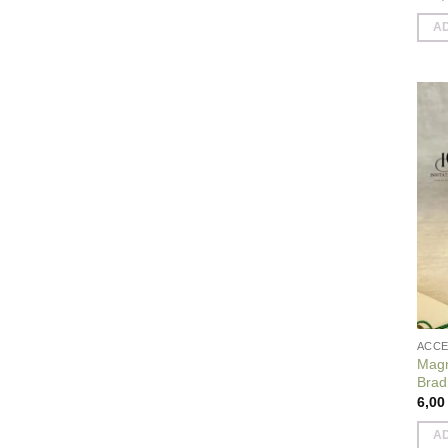
A
ACCE
Magn
Brad
6,0
A