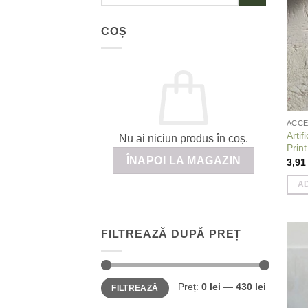
după:
COȘ
ACCE
Artif
Nu ai niciun produs în coș.
Print
ÎNAPOI LA MAGAZIN
3,9
A
FILTREAZĂ DUPĂ PREȚ
Preț
Preț
Preț:
0 lei
—
430 lei
FILTREAZĂ
minim
maxim