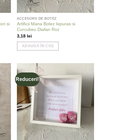
ACCESORII DE BOTEZ
ori si
Artificii Mana Botez Iepuras si
Curcubeu Diafan Roz
3,18
lei
ADAUGĂ ÎN COȘ
Reduceri!
 to
Add to
list
wishlist