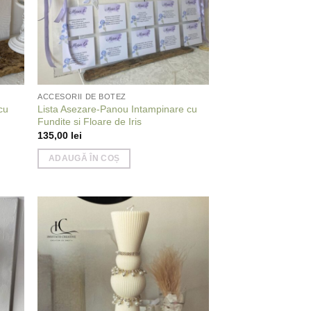
ACCESORII DE BOTEZ
cu
Lista Asezare-Panou Intampinare cu
Fundite si Floare de Iris
135,00
lei
ADAUGĂ ÎN COȘ
 to
Add to
list
wishlist