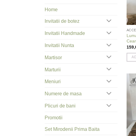
Home
Invitatii de botez
ACCE
Invitatii Handmade
Luma
Cear
Invitatii Nunta
159
Martisor
A
Marturii
Meniuri
Numere de masa
Plicuri de bani
Promotii
Set Mirodenii Prima Baita