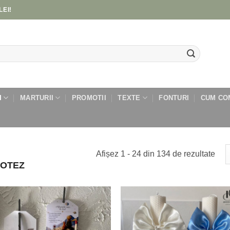
LEI!
I
MARTURII
PROMOTII
TEXTE
FONTURI
CUM CO
Sort
Afișez 1 - 24 din 134 de rezultate
BOTEZ
dup
cele
mai
rece
Add to
Add
wishlist
wish