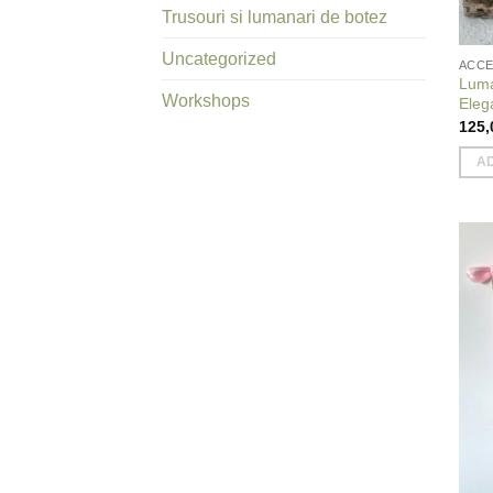
Trusouri si lumanari de botez
Uncategorized
ACCE
Luma
Workshops
Eleg
125
A