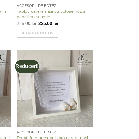
ACCESORII DE BOTEZ
tin
Tablou cerere nași cu botosei roz si
panglica cu perle
Prețul
Prețul
285,00
lei
225,00
lei
inițial
curent
a
este:
ADAUGĂ ÎN COȘ
fost:
225,00 lei.
285,00 lei.
Reduceri!
 to
Add to
list
wishlist
ACCESORII DE BOTEZ
șetați
Ramă foto personalizată cerere nași –