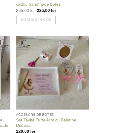
cadou handmade botez
Prețul
Prețul
285,00
lei
225,00
lei
inițial
curent
a
este:
ADAUGĂ ÎN COȘ
fost:
225,00 lei.
285,00 lei.
 to
Add to
list
wishlist
ACCESORII DE BOTEZ
ea
Set Tavita Turta-Mot cu Balerina
dmade
Diafana
220,00
lei