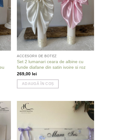
ACCESORII DE BOTEZ
u
Set 2 lumanari ceara de albine cu
leu
funde diafane din satin ivoire si roz
269,00
lei
ADAUGĂ ÎN COȘ
 to
Add to
list
wishlist