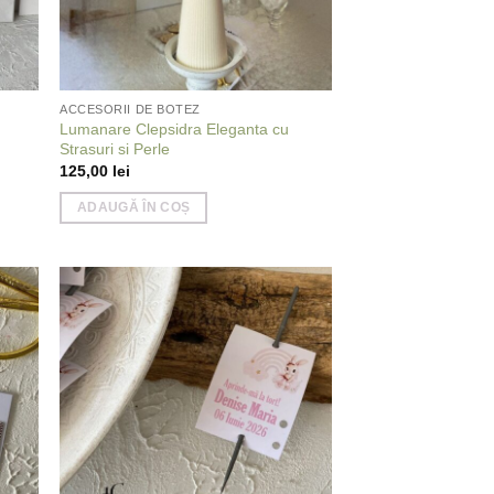
ACCESORII DE BOTEZ
Lumanare Clepsidra Eleganta cu
Strasuri si Perle
125,00
lei
ADAUGĂ ÎN COȘ
 to
Add to
list
wishlist