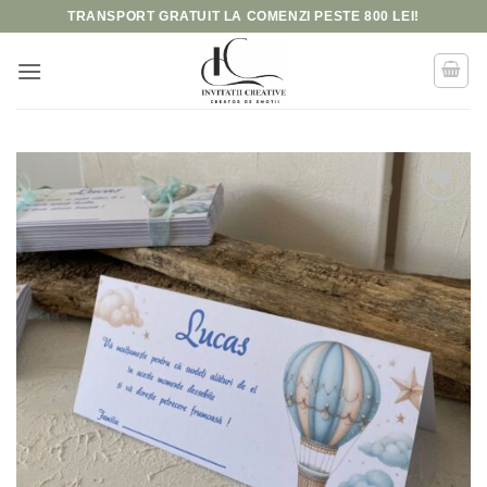
Skip
TRANSPORT GRATUIT LA COMENZI PESTE 800 LEI!
to
content
Add to
wishlist