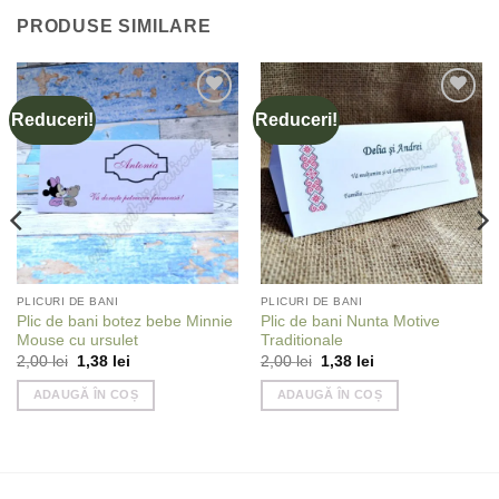
PRODUSE SIMILARE
Reduceri!
Reduceri!
Add to
Add to
wishlist
wishlist
PLICURI DE BANI
PLICURI DE BANI
Plic de bani botez bebe Minnie
Plic de bani Nunta Motive
Mouse cu ursulet
Traditionale
Prețul
Prețul
Prețul
Prețul
2,00
lei
1,38
lei
2,00
lei
1,38
lei
inițial
curent
inițial
curent
a
este:
a
este:
ADAUGĂ ÎN COȘ
ADAUGĂ ÎN COȘ
fost:
1,38 lei.
fost:
1,38 lei.
2,00 lei.
2,00 lei.