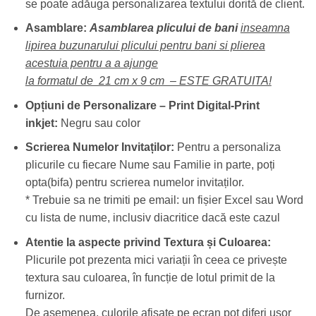
se poate adăuga personalizarea textului dorită de client.
Asamblare:
Asamblarea plicului de bani
inseamna
lipirea buzunarului plicului pentru bani si plierea
acestuia pentru a a ajunge
la formatul de 21 cm x 9 cm – ESTE GRATUITA!
Opțiuni de Personalizare –
Print Digital-Print
inkjet:
Negru sau color
Scrierea Numelor Invitaților:
Pentru a personaliza
plicurile cu fiecare Nume sau Familie in parte, poți
opta(bifa) pentru scrierea numelor invitaților.
* Trebuie sa ne trimiti pe email: un fișier Excel sau Word
cu lista de nume, inclusiv diacritice dacă este cazul
Atentie la aspecte privind Textura și Culoarea:
Plicurile pot prezenta mici variații în ceea ce privește
textura sau culoarea, în funcție de lotul primit de la
furnizor.
De asemenea, culorile afișate pe ecran pot diferi ușor