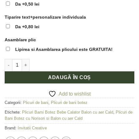
Da
+0,50 lei
Tiparire text+personalizare individuala
Da
+0,80 lei
Asamblare plic
Lipirea si Asamblarea plicului este GRATUITA!
Cantitate Plic de Bani Botez Deosebit Norisori si Balon cu Aer 
ADAUGĂ ÎN COȘ
Add to wishlist
Categorii:
Plicuri de bani
,
Plicuri de bani botez
Etichete:
Plicuri Bami Botez Bebe Calator Balon cu aer Cald
,
Plicuri de
Bani Botez cu Norisori si Balon cu aer Cald
Brand:
Invitatii Creative