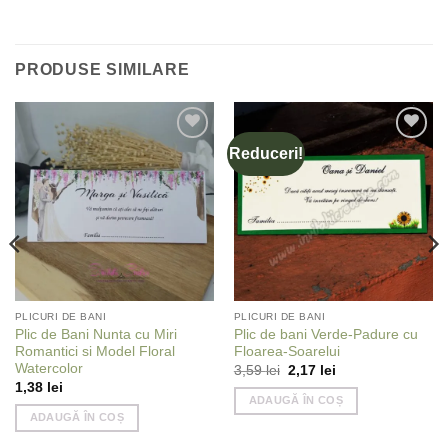
PRODUSE SIMILARE
Reduceri!
Add to
Add to
wishlist
wishlist
PLICURI DE BANI
PLICURI DE BANI
Plic de Bani Nunta cu Miri
Plic de bani Verde-Padure cu
Romantici si Model Floral
Floarea-Soarelui
Watercolor
Prețul
Prețul
3,59
lei
2,17
lei
inițial
curent
1,38
lei
a
este:
ADAUGĂ ÎN COȘ
fost:
2,17 lei.
ADAUGĂ ÎN COȘ
3,59 lei.