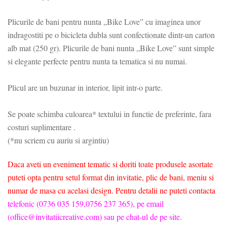
Plicurile de bani pentru nunta „Bike Love” cu imaginea unor
indragostiti pe o bicicleta dubla sunt confectionate dintr-un carton
alb mat (250 gr). Plicurile de bani nunta „Bike Love” sunt simple
si elegante perfecte pentru nunta ta tematica si nu numai.
Plicul are un buzunar in interior, lipit intr-o parte.
Se poate schimba culoarea* textului in functie de preferinte, fara
costuri s
uplimentare .
(*nu scriem cu auriu si argintiu)
Daca aveti un eveniment tematic si doriti toate produsele asortate
puteti opta pentru setul format din invitatie, plic de bani, meniu si
numar de masa cu acelasi design. Pentru detalii ne puteti contacta
telefonic (0736 035 159,
0756 237 365), pe email
(office@invitatiicreative.c
om) sau pe chat-ul de pe site.