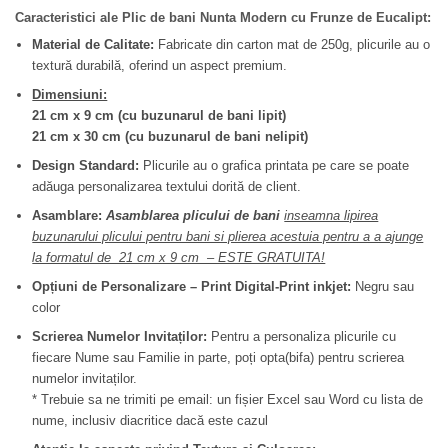
Caracteristici ale Plic de bani Nunta Modern cu Frunze de Eucalipt:
Material de Calitate:
Fabricate din carton mat de 250g, plicurile au o
textură durabilă, oferind un aspect premium.
Dimensiuni:
21 cm x 9 cm (cu buzunarul de bani lipit)
21 cm x 30 cm (cu buzunarul de bani nelipit)
Design Standard:
Plicurile au o grafica printata pe care se poate
adăuga personalizarea textului dorită de client.
Asamblare:
Asamblarea plicului de bani
inseamna lipirea
buzunarului plicului pentru bani si plierea acestuia pentru a a ajunge
la formatul de 21 cm x 9 cm – ESTE GRATUITA!
Opțiuni de Personalizare –
Print Digital-Print inkjet:
Negru sau
color
Scrierea Numelor Invitaților:
Pentru a personaliza plicurile cu
fiecare Nume sau Familie in parte, poți opta(bifa) pentru scrierea
numelor invitaților.
* Trebuie sa ne trimiti pe email: un fișier Excel sau Word cu lista de
nume, inclusiv diacritice dacă este cazul