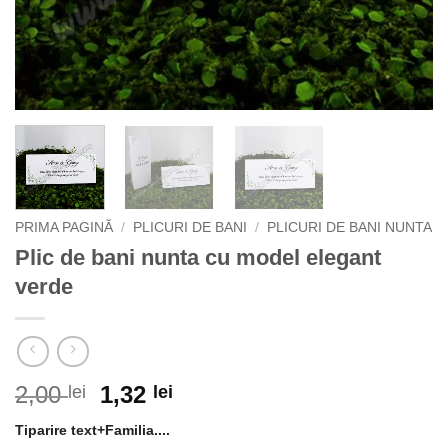
PRIMA PAGINĂ
/
PLICURI DE BANI
/
PLICURI DE BANI NUNTA
Plic de bani nunta cu model elegant
verde
Prețul
Prețul
2,00
1,32
lei
lei
inițial
curent
Tiparire text+Familia....
a
este: