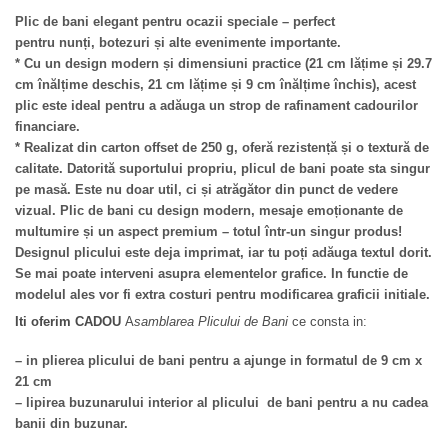
Plic de bani elegant pentru ocazii speciale – perfect
pentru
nunți
,
botezuri
și alte evenimente importante.
* Cu un
design modern
și
dimensiuni practice
(21 cm lățime și 29.7
cm înălțime deschis, 21 cm lățime și 9 cm înălțime închis), acest
plic este ideal pentru a adăuga un strop de rafinament cadourilor
financiare.
* Realizat din
carton offset de 250 g
, oferă
rezistență
și o
textură de
calitate
. Datorită suportului propriu, plicul de bani poate sta singur
pe masă. Este nu doar util, ci și atrăgător din punct de vedere
vizual.
Plic de bani cu design modern
, mesaje emoționante de
multumire și un aspect premium – totul într-un singur produs!
Designul plicului este deja imprimat, iar tu poți adăuga textul dorit.
Se mai poate interveni asupra elementelor grafice. In functie de
modelul ales vor fi extra costuri pentru modificarea graficii initiale.
Iti oferim CADOU
A
samblarea Plicului de Bani
ce consta in:
– in plierea plicului de bani pentru a ajunge in formatul de 9 cm x
21 cm
– lipirea buzunarului interior al plicului de bani pentru a nu cadea
banii din buzunar.