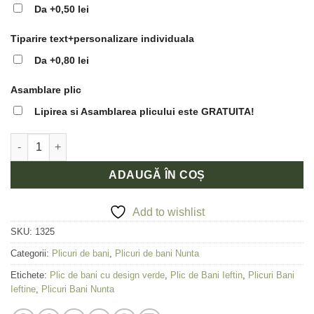
fost:
1,32 lei.
Da
+0,50 lei
2,00 lei.
Tiparire text+personalizare individuala
Da
+0,80 lei
Asamblare plic
Lipirea si Asamblarea plicului este GRATUITA!
Cantitate Plic de bani nunta cu model elegant verde
ADAUGĂ ÎN COȘ
Add to wishlist
SKU:
1325
Categorii:
Plicuri de bani
,
Plicuri de bani Nunta
Etichete:
Plic de bani cu design verde
,
Plic de Bani Ieftin
,
Plicuri Bani
Ieftine
,
Plicuri Bani Nunta