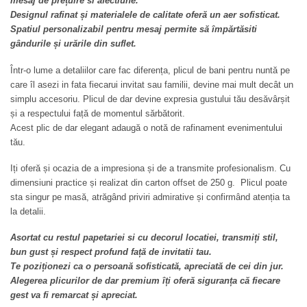
mesaj de prețuire si afectiune.
Designul rafinat și materialele de calitate oferă un aer sofisticat.
Spatiul personalizabil pentru mesaj permite să împărtăsiti
gândurile și urările din suflet.
Într-o lume a detaliilor care fac diferența, plicul de bani pentru nuntă pe
care îl asezi in fata fiecarui invitat sau familii, devine mai mult decât un
simplu accesoriu. Plicul de dar devine expresia gustului tău desăvârșit
și a respectului față de momentul sărbătorit.
Acest plic de dar elegant adaugă o notă de rafinament evenimentului
tău.
Iți oferă și ocazia de a impresiona și de a transmite profesionalism. Cu
dimensiuni practice și realizat din carton offset de 250 g. Plicul poate
sta singur pe masă, atrăgând priviri admirative și confirmând atenția ta
la detalii.
Asortat cu restul papetariei si cu decorul locatiei, transmiți stil,
bun gust și respect profund față de invitatii tau.
Te poziționezi ca o persoană sofisticată, apreciată de cei din jur.
Alegerea plicurilor de dar premium îți oferă siguranța că fiecare
gest va fi remarcat și apreciat.