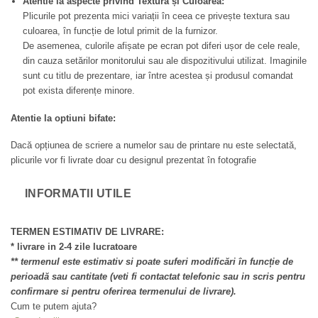
Atentie la aspecte privind Textura și Culoarea:
Plicurile pot prezenta mici variații în ceea ce privește textura sau
culoarea, în funcție de lotul primit de la furnizor.
De asemenea, culorile afișate pe ecran pot diferi ușor de cele reale,
din cauza setărilor monitorului sau ale dispozitivului utilizat. Imaginile
sunt cu titlu de prezentare, iar între acestea și produsul comandat
pot exista diferențe minore.
Atentie la optiuni bifate:
Dacă opțiunea de scriere a numelor sau de printare nu este selectată,
plicurile vor fi livrate doar cu designul prezentat în fotografie
INFORMATII UTILE
TERMEN ESTIMATIV DE LIVRARE:
* livrare in 2-4 zile lucratoare
** termenul este estimativ si poate suferi modificări în funcție de
perioadă sau cantitate (veti fi contactat telefonic sau in scris pentru
confirmare si pentru oferirea termenului de livrare).
Cum te putem ajuta?