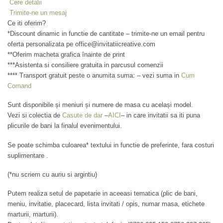
Cere detalii
Trimite-ne un mesaj
Ce iti oferim?
*Discount dinamic in functie de cantitate – trimite-ne un email pentru
oferta personalizata pe office@invitatiicreative.com
**Oferim macheta grafica înainte de print
***Asistenta si consiliere gratuita in parcusul comenzii
**** Transport gratuit peste o anumita suma: – vezi suma in
Cum
Comand
Sunt disponibile și meniuri și numere de masa cu același model.
Vezi si colectia de
Casute de dar
–
AICI
– in care invitatii sa iti puna
plicurile de bani la finalul evenimentului.
Se poate schimba culoarea* textului in functie de preferinte, fara costuri
suplimentare .
(*nu scriem cu auriu si argintiu)
Putem realiza setul de papetarie in aceeasi tematica (plic de bani,
meniu, invitatie, placecard, lista invitati / opis, numar masa, etichete
marturii, marturii).