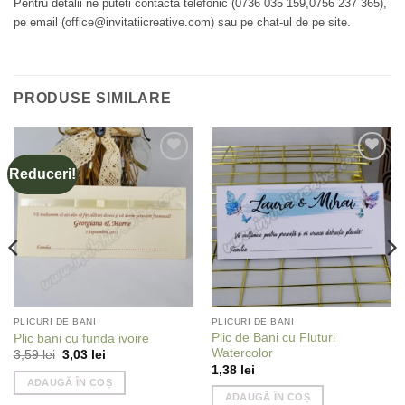
Pentru detalii ne puteti contacta telefonic (0736 035 159,0756 237 365),
pe email (office@invitatiicreative.com) sau pe chat-ul de pe site.
PRODUSE SIMILARE
Reduceri!
Add to
Add to
wishlist
wishlist
PLICURI DE BANI
PLICURI DE BANI
Plic de Bani cu Fluturi
Plic bani cu funda ivoire
Watercolor
Prețul
Prețul
3,59
lei
3,03
lei
inițial
curent
1,38
lei
a
este:
ADAUGĂ ÎN COȘ
fost:
3,03 lei.
ADAUGĂ ÎN COȘ
3,59 lei.