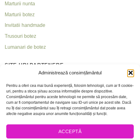
Marturii nunta
Marturii botez
Invitatii handmade
Trusouri botez
Lumanari de botez
SITE-URI PARTENERE
Administrează consimțământul
Invitatii nunta
Pentru a oferi cea mai bună experiență, folosim tehnologii, cum ar fi cookie-
uri, pentru a stoca și/sau accesa informațiile despre dispozitive.
Criseea
Consimțământul pentru aceste tehnologii ne permite să procesăm date,
cum ar fi comportamentul de navigare sau ID-uri unice pe acest site. Dacă
nu îți dai consimțământul sau îți retragi consimțământul dat poate avea
CONTACT
afecte negative asupra unor anumite funcționalități și funcții.
Telefon:
0756 237 365 / 0736 035 159
ACCEPTĂ
E-mail:
office@invitatiicreative.com