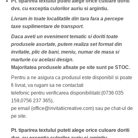
Pt. tiparirea textului puteti alege orice culoare doriti
dvs. cu exceptia culorilor auriu si argintiu.
Livram in toate localitatile din tara fara a percepe
taxe suplimentare de transport.
Daca aveti un eveniment tematic si doriti toate
produsele asortate, putem realiza set format din
invitatie, plic de bani, meniu, numar de masa si
marturie cu acelasi design.
Majoritatea produsele afisate pe site sunt pe STOC.
Pentru a ne asigura ca produsul este disponibil si poate
fi livrat, va rugam sa ne contactati
telefonic pentru verificarea disponibilitatii:(0736 035
159,0756 237 365),
pe email (office@invitatiicreative.com) sau pe chat-ul de
pe site.
Pt. tiparirea textului puteti alege orice culoare doriti
dvs. cu exceptia culorilor auriu si argintiu.