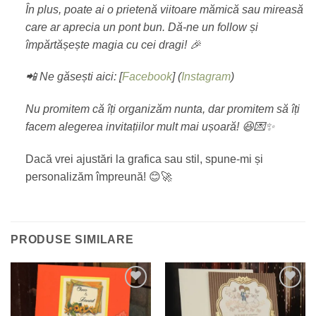
În plus, poate ai o prietenă viitoare mămică sau mireasă
care ar aprecia un pont bun. Dă-ne un follow și
împărtășește magia cu cei dragi! 🎉
📲 Ne găsești aici: [
Facebook
] (
Instagram
)
Nu promitem că îți organizăm nunta, dar promitem să îți
facem alegerea invitațiilor mult mai ușoară! 😆💌✨
Dacă vrei ajustări la grafica sau stil, spune-mi și
personalizăm împreună! 😊🚀
PRODUSE SIMILARE
Add to
Add to
wishlist
wishlist