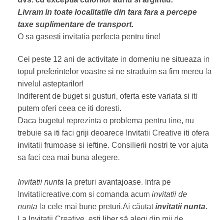
Livram in toate localitatile din tara fara a percepe
taxe suplimentare de transport.
O sa gasesti invitatia perfecta pentru tine!
Cei peste 12 ani de activitate in domeniu ne situeaza in
topul preferintelor voastre si ne straduim sa fim mereu la
nivelul asteptarilor!
Indiferent de buget si gusturi, oferta este variata si iti
putem oferi ceea ce iti doresti.
Daca bugetul reprezinta o problema pentru tine, nu
trebuie sa iti faci griji deoarece Invitatii Creative iti ofera
invitatii frumoase si ieftine. Consilierii nostri te vor ajuta
sa faci cea mai buna alegere.
Invitatii nunta
la preturi avantajoase. Intra pe
Invitatiicreative.com si comanda acum
invitatii de
nunta
la cele mai bune preturi.Ai căutat
invitatii nunta
.
La Invitatii Creative, ești liber să alegi din mii de