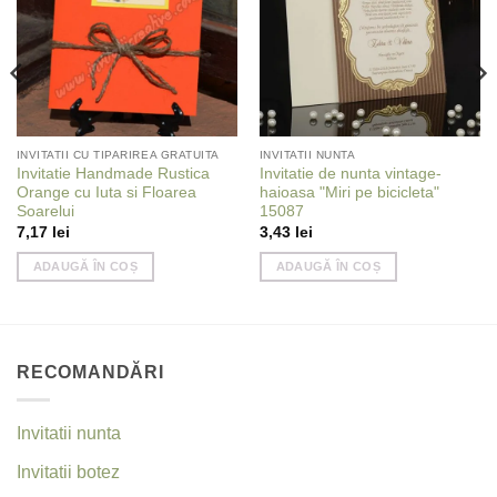
INVITATII CU TIPARIREA GRATUITA
INVITATII NUNTA
Invitatie Handmade Rustica
Invitatie de nunta vintage-
Orange cu Iuta si Floarea
haioasa "Miri pe bicicleta"
Soarelui
15087
7,17
lei
3,43
lei
ADAUGĂ ÎN COȘ
ADAUGĂ ÎN COȘ
RECOMANDĂRI
Invitatii nunta
Invitatii botez