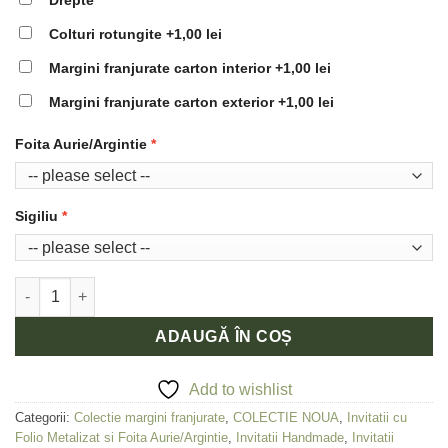
Drepte
Colturi rotungite
+1,00 lei
Margini franjurate carton interior
+1,00 lei
Margini franjurate carton exterior
+1,00 lei
Foita Aurie/Argintie
Sigiliu
Cantitate Invitatie de nunta Rainbow Love
ADAUGĂ ÎN COȘ
Add to wishlist
Categorii:
Colectie margini franjurate
,
COLECTIE NOUA
,
Invitatii cu
Folio Metalizat si Foita Aurie/Argintie
,
Invitatii Handmade
,
Invitatii