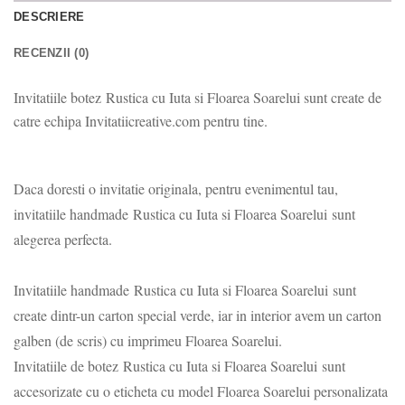
DESCRIERE
RECENZII (0)
Invitatiile botez
Rustica cu Iuta si Floarea Soarelu
i sunt create de
catre echipa Invitatiicreative.com pentru tine.
Daca doresti o invitatie originala, pentru evenimentul tau,
invitatiile handmade
Rustica cu Iuta si Floarea Soarelu
i
sunt
alegerea perfecta.
Invitatiile handmade
Rustica cu Iuta si Floarea Soarelu
i
sunt
create dintr-un carton special verde, iar in interior avem un carton
galben (de scris) cu imprimeu Floarea Soarelui.
Invitatiile de botez
Rustica cu Iuta si Floarea Soarelu
i
sunt
accesorizate cu o eticheta cu model Floarea Soarelui personalizata