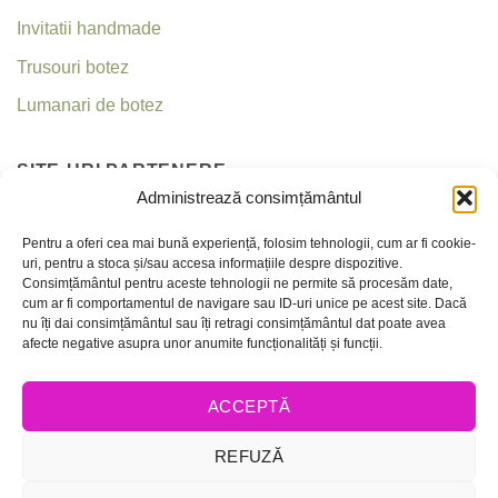
Invitatii handmade
Trusouri botez
Lumanari de botez
SITE-URI PARTENERE
Administrează consimțământul
Invitatii nunta
Pentru a oferi cea mai bună experiență, folosim tehnologii, cum ar fi cookie-
uri, pentru a stoca și/sau accesa informațiile despre dispozitive.
Criseea
Consimțământul pentru aceste tehnologii ne permite să procesăm date,
cum ar fi comportamentul de navigare sau ID-uri unice pe acest site. Dacă
nu îți dai consimțământul sau îți retragi consimțământul dat poate avea
CONTACT
afecte negative asupra unor anumite funcționalități și funcții.
Telefon:
0756 237 365 / 0736 035 159
ACCEPTĂ
E-mail:
office@invitatiicreative.com
ANPC
REFUZĂ
Politica de confidentialitate