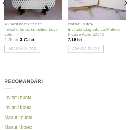
INVITATII BOTEZ FETITE
INVITATII NUNTA
Invitatie botez cu buline Love
Invitatie Eleganta cu Motiv si
dots
Fluture Auriu 19340
Prețul
Prețul
4,78
lei
3,71
lei
7,19
lei
inițial
curent
a
este:
ADAUGĂ ÎN COȘ
ADAUGĂ ÎN COȘ
fost:
3,71 lei.
4,78 lei.
RECOMANDĂRI
Invitatii nunta
Invitatii botez
Marturii nunta
Marturii botez