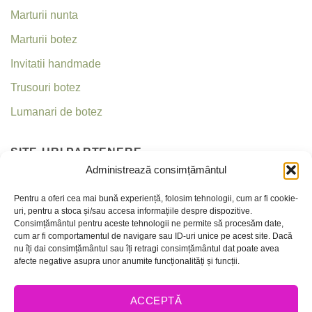
Marturii nunta
Marturii botez
Invitatii handmade
Trusouri botez
Lumanari de botez
SITE-URI PARTENERE
Administrează consimțământul
Invitatii nunta
Pentru a oferi cea mai bună experiență, folosim tehnologii, cum ar fi cookie-
uri, pentru a stoca și/sau accesa informațiile despre dispozitive.
Criseea
Consimțământul pentru aceste tehnologii ne permite să procesăm date,
cum ar fi comportamentul de navigare sau ID-uri unice pe acest site. Dacă
nu îți dai consimțământul sau îți retragi consimțământul dat poate avea
CONTACT
afecte negative asupra unor anumite funcționalități și funcții.
Telefon:
0756 237 365 / 0736 035 159
ACCEPTĂ
E-mail:
office@invitatiicreative.com