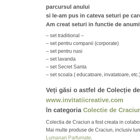
parcursul anului
si le-am pus in cateva seturi pe car
Am creat seturi in functie de anumi
– set traditional –
– set pentru companii (corporate)
– set pentru nasi
– set lavanda
– set Secret Santa
– set scoala ( educatoare, invatatoare, etc.
Veți găsi o astfel de Colecție d
www.invitatiicreative.com
în categoria
Colectie de Craciu
Colectia de Craciun a fost creata in colab
Mai multe produse de Craciun, inclusiv luma
Lumanari Parfumate
.