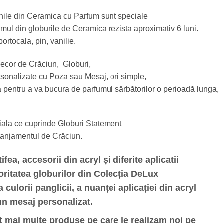
unile din Ceramica cu Parfum sunt speciale
mul din globurile de Ceramica rezista aproximativ 6 luni.
ortocala, pin, vanilie.
Decor de Crăciun, Globuri,
rsonalizate cu Poza sau Mesaj, ori simple,
 pentru a va bucura de parfumul sărbătorilor o perioadă lunga,
ciala ce cuprinde Globuri Statement
aranjamentul de Crăciun.
ea, accesorii din acryl și diferite aplicatii
joritatea globurilor din Colecția DeLux
culorii panglicii, a nuanței aplicației din acryl
un mesaj personalizat.
 mai multe produse pe care le realizam noi pe