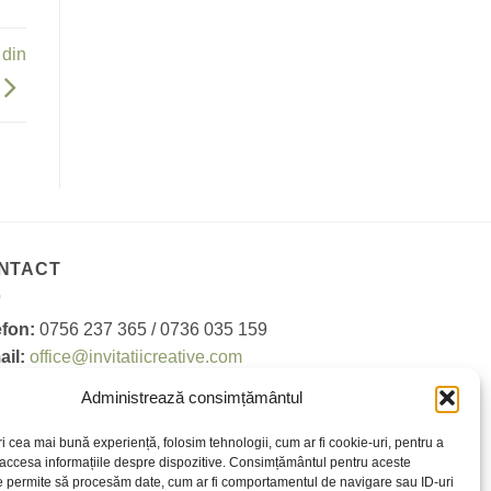
 din
NTACT
efon:
0756 237 365 / 0736 035 159
ail:
office@invitatiicreative.com
PC
Administrează consimțământul
tica de confidentialitate
ri cea mai bună experiență, folosim tehnologii, cum ar fi cookie-uri, pentru a
 accesa informațiile despre dispozitive. Consimțământul pentru aceste
e permite să procesăm date, cum ar fi comportamentul de navigare sau ID-uri