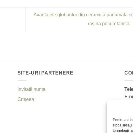
Avantajele globurilor din ceramică parfumată și
rășină poliuretanică
SITE-URI PARTENERE
CO
Invitatii nunta
Tel
E-m
Criseea
AN
Poli
Pentru a ofe
stoca și/sau
tehnologii n