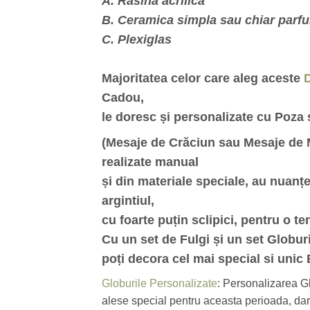
A. Rasina acrilica
B. Ceramica simpla sau chiar parf
C. Plexiglas
Majoritatea celor care aleg aceste
D
Cadou,
le doresc și personalizate cu Poza
(Mesaje de Crăciun sau Mesaje de M
realizate manual
și din materiale speciale, au nuanț
argintiul,
cu foarte puțin sclipici, pentru o ten
Cu un set de Fulgi și un set Globur
poți decora cel mai special si unic
Globurile Personalizate
: Personalizarea G
alese special pentru aceasta perioada, dar ș