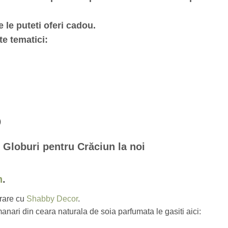
e le puteti oferi cadou.
te tematici:
)
e Globuri pentru Crăciun la noi
n
.
orare cu
Shabby Decor
.
nari din ceara naturala de soia parfumata le gasiti aici: