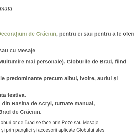
umata
ecorațiuni de Crăciun
, pentru ei sau pentru a le ofer
 sau cu Mesaje
ulțumire mai personale). Globurile de Brad, fiind
ele predominante precum albul, ivoire, auriul și
ta festiva.
i din Rasina de Acryl, turnate manual,
 Brad de Crăciun.
loburilor de Brad se face prin Poze sau Mesaje
i prin panglici și accesorii aplicate Globului ales.