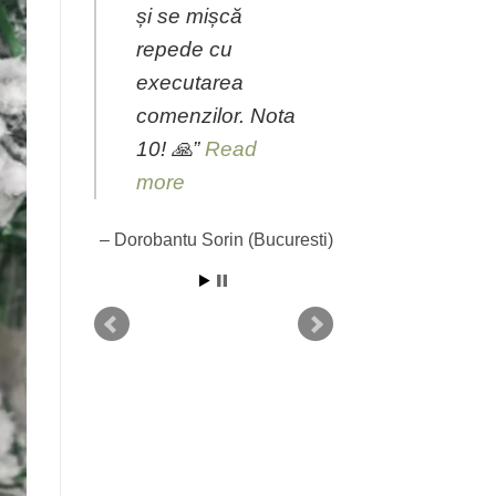
realizat. Produs
este de calitate si
livrarea a fost
foarte rapida!
Read more
Alina Hanganu