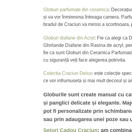
Globuri parfumate din ceramica
: Decorați
și va vor înmiresma întreaga camera. Parfu
bradul de Craciun va mirosi a scortisoara, p
Globuri diafane din Acryl
: Fie ca alegi ca 
Ghirlande Diafane din Rasina de acryl, pe
fie ca sunt Globuri din Ceramica Parfumata
cu siguranță veți face alegerea potrivita.
Colectia Craciun Delux
: este colecție spe
ce vor infrumuseta și mai mult decorul și 
Globurile sunt create manual cu catif
și panglici delicate și elegante. Ma
pot fi personalizate prin schimbarea 
sau prin adaugarea unei poze sau 
Seturi Cadou Craciun
: am combinat