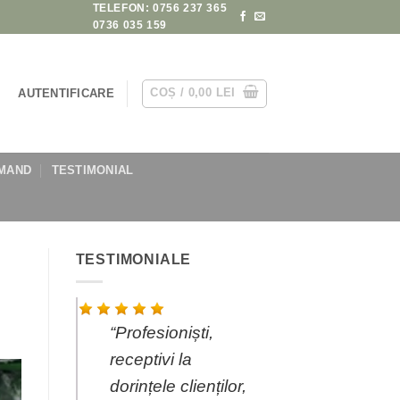
TELEFON: 0756 237 365
0736 035 159
COȘ /
0,00
LEI
AUTENTIFICARE
MAND
TESTIMONIAL
TESTIMONIALE
Recomand
Invitatii Creative
pentru trusoul