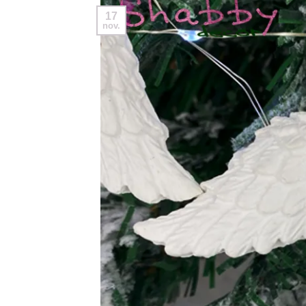
17
nov.