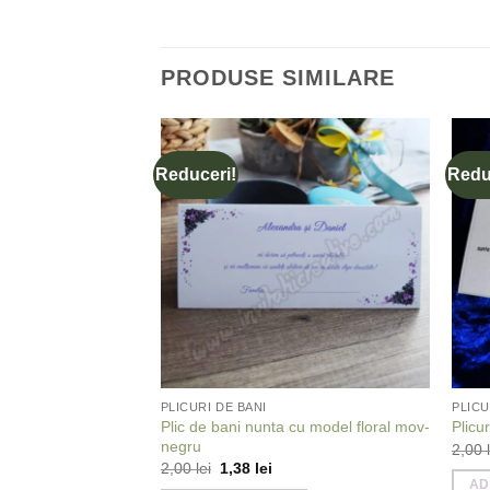
PRODUSE SIMILARE
Reduceri!
Redu
Add to
Add to
wishlist
wishlist
PLICURI DE BANI
PLICU
 cu bebe Mickey
Plic de bani nunta cu model floral mov-
Plicu
negru
2,00
ețul
Prețul
Prețul
2,00
lei
1,38
lei
rent
inițial
curent
AD