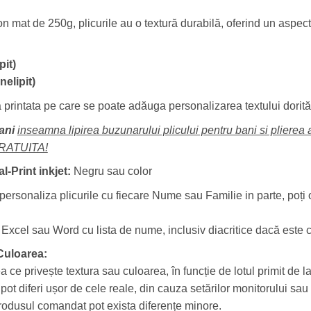
on mat de 250g, plicurile au o textură durabilă, oferind un aspec
pit)
elipit)
a printata pe care se poate adăuga personalizarea textului dorită 
bani
inseamna lipirea buzunarului plicului pentru bani si plierea
GRATUITA!
al-Print inkjet:
Negru sau color
personaliza plicurile cu fiecare Nume sau Familie in parte, poți 
er Excel sau Word cu lista de nume, inclusiv diacritice dacă este 
 Culoarea:
ea ce privește textura sau culoarea, în funcție de lotul primit de la
t diferi ușor de cele reale, din cauza setărilor monitorului sau a
 produsul comandat pot exista diferențe minore.