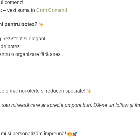
sul comenzii
a: – vezi suma in
Cum Comand
ani pentru botez?
 rezistent și elegant
p de botez
entru o organizare fără stres
ele mai noi oferte și reduceri speciale!
că sau mireasă care ar aprecia un pont bun. Dă-ne un follow și î
ne-mi și personalizăm împreună!