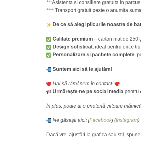
***Asistenta si consiliere gratuita in parcu
**** Transport gratuit peste o anumita sum
De ce să alegi plicurile noastre de b
Calitate premium
– carton mat de 250 g,
Design sofisticat
, ideal pentru orice ti
Personalizare și pachete complete
, p
Suntem aici să te ajutăm!
Hai să rămânem în contact!
Urmărește-ne pe social media
pentru c
În plus, poate ai o prietenă viitoare mămi
Ne găsești aici: [
Facebook
] (
Instagram
)
Dacă vrei ajustări la grafica sau stil, spu