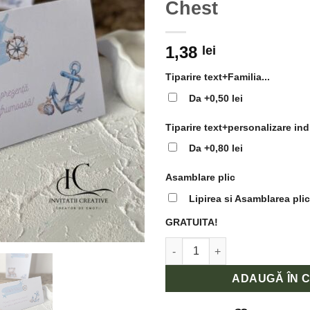
Chest
1,38
lei
Tiparire text+Familia...
Da
+0,50 lei
Tiparire text+personalizare ind
Da
+0,80 lei
Asamblare plic
Lipirea si Asamblarea plic
GRATUITA!
Cantitate Plic de bani Botez t
ADAUGĂ ÎN 