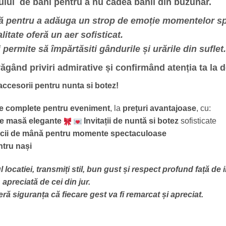
icului de bani pentru a nu cadea banii din buzunar.
ijă pentru a adăuga un strop de emoție momentelor spe
litate oferă un aer sofisticat.
permite să împărtăsiti gândurile și urările din suflet.
ăgând priviri admirative și confirmând atenția ta la de
 accesorii pentru nunta si botez!
e complete pentru eveniment
, la
prețuri avantajoase
, cu:
e masă elegante
Invitații de nuntă si botez
sofisticate
ficii de mână pentru momente spectaculoase
tru nași
locatiei, transmiți stil, bun gust și respect profund față de in
apreciată de cei din jur.
eră siguranța că fiecare gest va fi remarcat și apreciat.