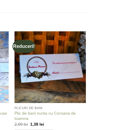
Reduceri!
 to
Add to
ist
wishlist
PLICURI DE BANI
ouse
Plic de bani nunta cu Coroana de
toamna
Prețul
Prețul
2,00
lei
1,38
lei
inițial
curent