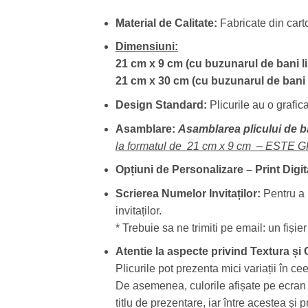
Material de Calitate:
Fabricate din cart
Dimensiuni:
21 cm x 9 cm (cu buzunarul de bani li
21 cm x 30 cm (cu buzunarul de bani n
Design Standard:
Plicurile au o grafic
Asamblare:
Asamblarea plicului de 
la formatul de 21 cm x 9 cm – ESTE 
Opțiuni de Personalizare –
Print Digit
Scrierea Numelor Invitaților:
Pentru a 
invitaților.
* Trebuie sa ne trimiti pe email: un fiși
Atentie la aspecte privind Textura și
Plicurile pot prezenta mici variații în ce
De asemenea, culorile afișate pe ecran po
titlu de prezentare, iar între acestea și