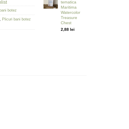
list
tematica
Maritima
 bani botez
Watercolor
Treasure
,
Plicuri bani botez
Chest
2,88
lei