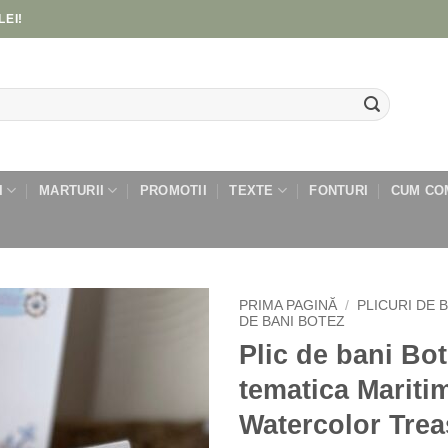
LEI!
I
MARTURII
PROMOTII
TEXTE
FONTURI
CUM CO
PRIMA PAGINĂ
/
PLICURI DE 
DE BANI BOTEZ
Plic de bani Bo
Add to
wishlist
tematica Mariti
Watercolor Trea