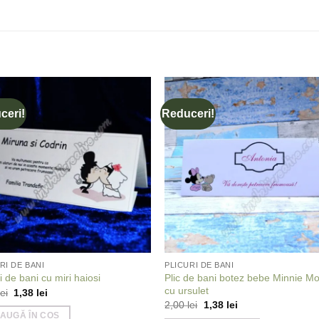
ceri!
Reduceri!
Add to
Add
wishlist
wishl
RI DE BANI
PLICURI DE BANI
Plic de bani botez bebe Minnie M
ri de bani cu miri haiosi
cu ursulet
Prețul
Prețul
lei
1,38
lei
inițial
curent
Prețul
Prețul
2,00
lei
1,38
lei
a
este:
inițial
curent
AUGĂ ÎN COȘ