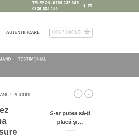
TELEFON: 0756 237 365
0736 035 159
COȘ /
0,00
LEI
AUTENTIFICARE
MAND
TESTIMONIAL
BANI
/
PLICURI
tez
S-ar putea să-ți
ma
placă și…
sure