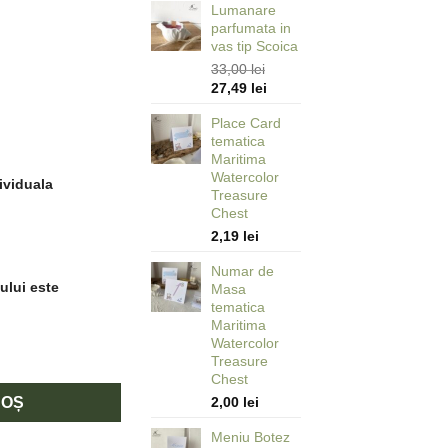
Lumanare
parfumata in
vas tip Scoica
33,00
lei
Prețul
Prețul
27,49
lei
inițial
curent
Place Card
a
este:
tematica
fost:
27,49 lei.
Maritima
33,00 lei.
Watercolor
ividuala
Treasure
Chest
2,19
lei
Numar de
ului este
Masa
tematica
Maritima
Watercolor
ematica Maritima Watercolor Treasure Chest
Treasure
Chest
COȘ
2,00
lei
Meniu Botez