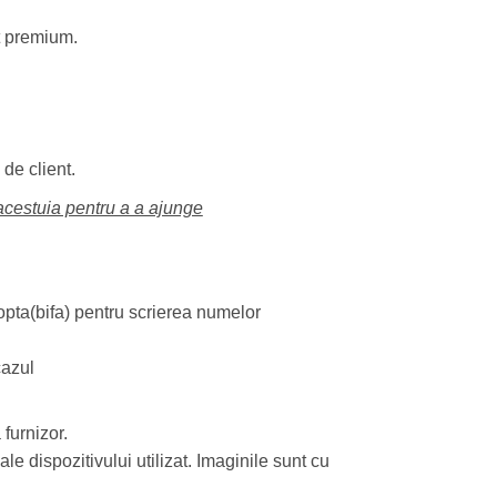
t premium.
de client.
 acestuia pentru a a ajunge
opta(bifa) pentru scrierea numelor
cazul
 furnizor.
le dispozitivului utilizat. Imaginile sunt cu