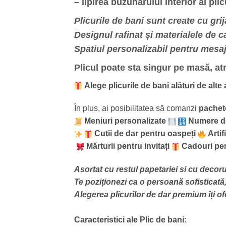
– lipirea buzunarului interior al pl
Plicurile de bani sunt create cu gr
Designul rafinat și materialele de ca
Spatiul personalizabil pentru mesaj 
Plicul poate sta singur pe masă, atr
Alege plicurile de bani alături de alte
În plus, ai posibilitatea să comanzi
pachet
Meniuri personalizate
Numere d
Cutii de dar pentru oaspeți
Arti
Mărturii pentru invitați
Cadouri pen
Asortat cu restul papetariei si cu decorul 
Te poziționezi ca o persoană sofisticată, 
Alegerea plicurilor de dar premium îți of
Caracteristici ale Plic de bani: