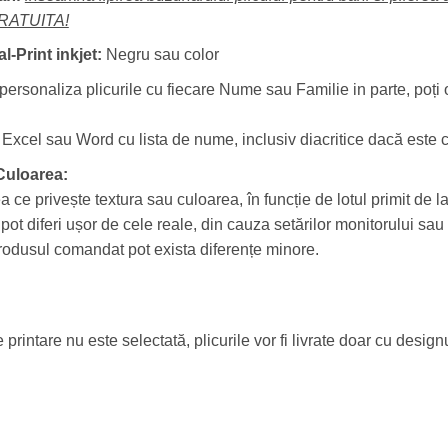
GRATUITA!
al-Print inkjet:
Negru sau color
personaliza plicurile cu fiecare Nume sau Familie in parte, poți 
er Excel sau Word cu lista de nume, inclusiv diacritice dacă este 
 Culoarea:
ea ce privește textura sau culoarea, în funcție de lotul primit de la
t diferi ușor de cele reale, din cauza setărilor monitorului sau a
 produsul comandat pot exista diferențe minore.
intare nu este selectată, plicurile vor fi livrate doar cu designu