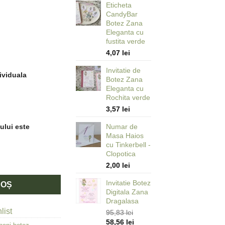
Eticheta
CandyBar
Botez Zana
Eleganta cu
fustita verde
4,07
lei
Invitatie de
ividuala
Botez Zana
Eleganta cu
Rochita verde
3,57
lei
ului este
Numar de
Masa Haios
cu Tinkerbell -
Clopotica
legant Zana cu Rochita Roz
2,00
lei
Invitatie Botez
COȘ
Digitala Zana
Dragalasa
list
95,83
lei
Prețul
Prețul
58,56
lei