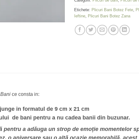
Categorii:
Plicuri de bani
,
Plicuri de
Etichete:
Plicuri Bani Botez Fete
,
P
Ieftine
,
Plicuri Bani Botez Zana
e Bani
ce consta in:
 ajunge in formatul de 9 cm x 21 cm
icului de bani pentru a nu cadea banii din buzunar.
ijă pentru a adăuga un strop de emoție momentelor spe
otez, o aniversare sau o altă ocazie memorabilă, acest