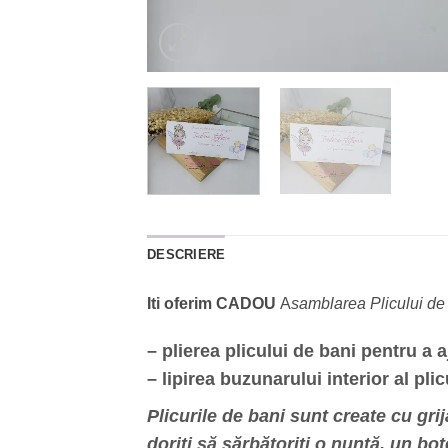
DESCRIERE
Iti oferim CADOU
A
samblarea Plicului d
– plierea plicului de bani pentru a
– lipirea buzunarului interior al pl
Plicurile de bani sunt create cu gr
doriti să sărbătoriti o nuntă, un b