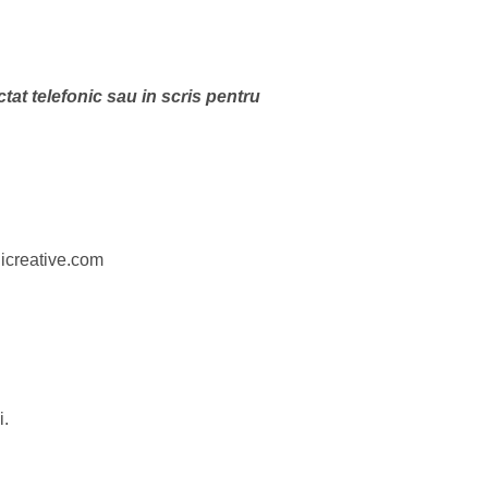
ctat telefonic sau in scris pentru
iicreative.com
i.