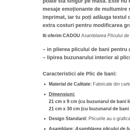
poate sta singur pe masă. Este nu do
mesaje emoționante de multumire și
imprimat, iar tu poți adăuga textul 
extra costuri pentru modificarea graf
Iti oferim CADOU
A
samblarea Plicului d
– in plierea plicului de bani pentru
– lipirea buzunarului interior al pl
Caracteristici ale Plic de bani:
Material de Calitate:
Fabricate din cart
Dimensiuni:
21 cm x 9 cm (cu buzunarul de bani li
21 cm x 30 cm (cu buzunarul de bani n
Design Standard:
Plicurile au o grafic
Asamblare:
Asamblarea plicului de 