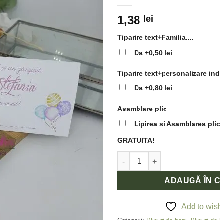
1,38
lei
Tiparire text+Familia....
Da
+0,50 lei
Tiparire text+personalizare ind
Da
+0,80 lei
Asamblare plic
Lipirea si Asamblarea plic
GRATUITA!
Cantitate Plic de Bani Botez E
ADAUGĂ ÎN 
Add to wish