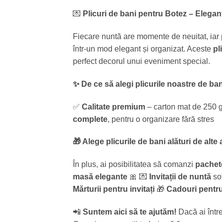
💌
Plicuri de bani pentru Botez – Eleganț
Fiecare nuntă are momente de neuitat, iar
într-un mod elegant și organizat. Aceste
pl
perfect decorul unui eveniment special.
✨ De ce să alegi plicurile noastre de b
✅
Calitate premium
– carton mat de 250 g
complete
, pentru o organizare fără stres
🎁 Alege plicurile de bani alături de alte
În plus, ai posibilitatea să comanzi
pachet
masă elegante
🎀 💌
Invitații de nuntă
sof
Mărturii pentru invitați
🎁
Cadouri pentru
📲
Suntem aici să te ajutăm!
Dacă ai într