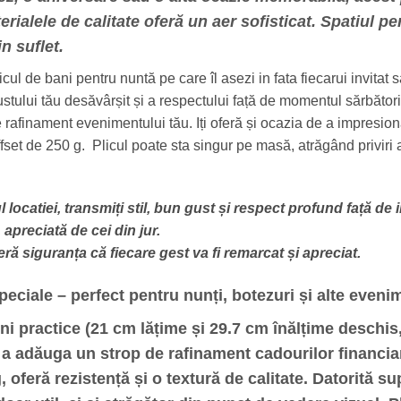
terialele de calitate oferă un aer sofisticat. Spatiul 
n suflet.
plicul de bani pentru nuntă pe care îl asezi in fata fiecarui invita
stului tău desăvârșit și a respectului față de momentul sărbători
rafinament evenimentului tău. Iți oferă și ocazia de a impresion
ffset de 250 g. Plicul poate sta singur pe masă, atrăgând priviri 
locatiei, transmiți stil, bun gust și respect profund față de in
apreciată de cei din jur.
eră siguranța că fiecare gest va fi remarcat și apreciat.
speciale – perfect pentru
nunți
,
botezuri
și alte eveni
ni practice
(21 cm lățime și 29.7 cm înălțime deschis,
u a adăuga un strop de rafinament cadourilor financia
g
, oferă
rezistență
și o
textură de calitate
. Datorită su