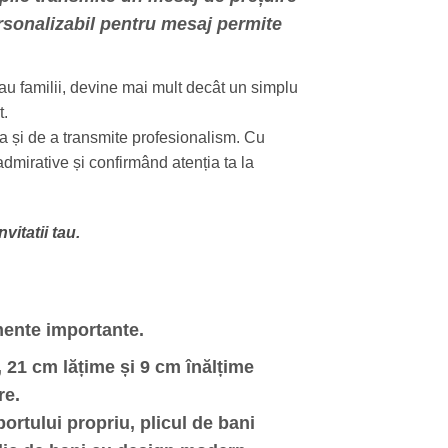
personalizabil pentru mesaj permite
t sau familii, devine mai mult decât un simplu
t.
a și de a transmite profesionalism. Cu
admirative și confirmând atenția ta la
vitatii tau.
mente importante.
 21 cm lățime și 9 cm înălțime
re.
portului propriu, plicul de bani