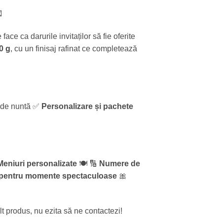

face ca darurile invitaților să fie oferite
0 g
, cu un finisaj rafinat ce completează
ip de nuntă ✅
Personalizare și pachete
Meniuri personalizate
🍽️ 🔢
Numere de
ă pentru momente spectaculoase
🎀
 alt produs, nu ezita să ne contactezi!