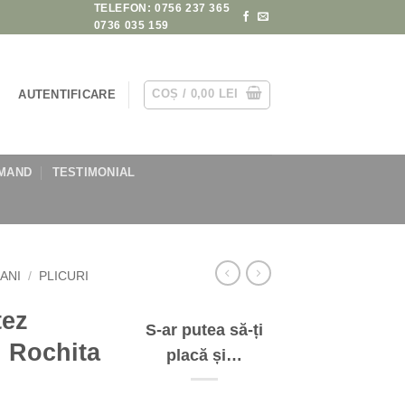
TELEFON: 0756 237 365
0736 035 159
COȘ /
0,00
LEI
AUTENTIFICARE
MAND
TESTIMONIAL
BANI
/
PLICURI
tez
S-ar putea să-ți
 Rochita
placă și…