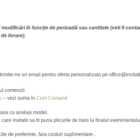
 modificări în funcție de perioadă sau cantitate (veti fi conta
de livrare).
 trimite-ne un email pentru oferta personalizata pe office@invitat
sul comenzii
a: – vezi suma in
Cum Comand
masa cu același model.
n care invitatii sa iti puna plicurile de bani la finalul evenimentulu
ie de preferinte, fara costuri suplimentare .