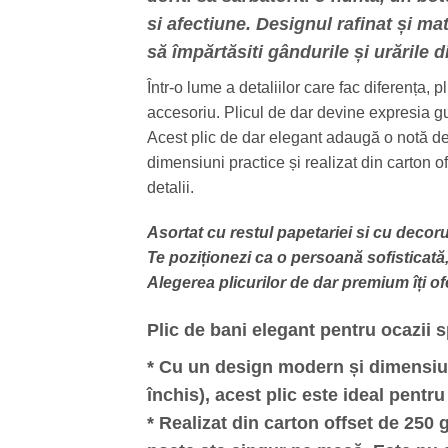
si afectiune. Designul rafinat și ma
să împărtăsiti gândurile și urările di
Într-o lume a detaliilor care fac diferența, 
accesoriu. Plicul de dar devine expresia gu
Acest plic de dar elegant adaugă o notă de 
dimensiuni practice și realizat din carton o
detalii.
Asortat cu restul papetariei si cu decorul 
Te poziționezi ca o persoană sofisticată, 
Alegerea plicurilor de dar premium îți of
Plic de bani elegant pentru ocazii 
* Cu un
design modern
și
dimensiu
închis), acest plic este ideal pentr
* Realizat din
carton offset de 250 