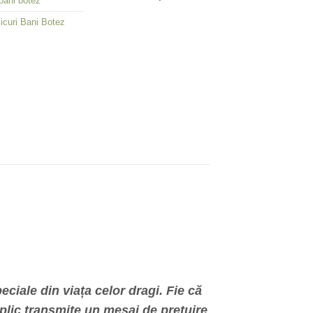
 bani botez
inițial
curent
a
este:
licuri Bani Botez
fost:
58,56 lei.
95,83 lei.
ciale din viața celor dragi. Fie că
 plic transmite un mesaj de prețuire