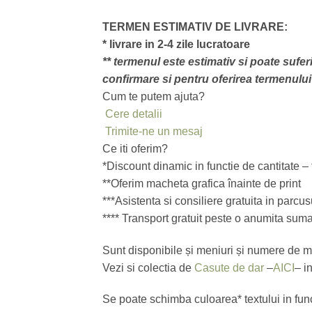
TERMEN ESTIMATIV DE LIVRARE:
* livrare in 2-4 zile lucratoare
** termenul este estimativ si poate suferi
confirmare si pentru oferirea termenului 
Cum te putem ajuta?
Cere detalii
Trimite-ne un mesaj
Ce iti oferim?
*Discount dinamic in functie de cantitate –
**Oferim macheta grafica înainte de print
***Asistenta si consiliere gratuita in parcu
**** Transport gratuit peste o anumita sum
Sunt disponibile și meniuri și numere de 
Vezi si colectia de
Casute de dar
–
AICI
– i
Se poate schimba culoarea* textului in funct