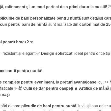
ă, rafinament și un mod perfect de a primi darurile cu stil!

plicurile de bani personalizate pentru nuntă
sunt detaliul care 
icuri pentru bani de nuntă
sunt realizate din
carton mat de 25
ani pentru botez?
✨
, rezistent și elegant ✅
Design sofisticat
, ideal pentru orice t
 accesorii pentru nuntă!
e complete pentru eveniment
, la
prețuri avantajoase
, cu: 📜
isticate ✨ 🎁
Cutii de dar pentru oaspeți
🔥
Artificii de mân
 nași
ebări despre
plicurile de bani pentru nuntă
, invitații sau orice