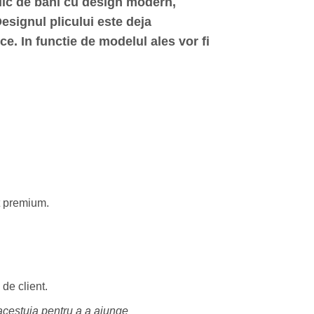
lic de bani cu design modern
,
signul plicului este deja
ce. In functie de modelul ales vor fi
t premium.
de client.
 acestuia pentru a a ajunge