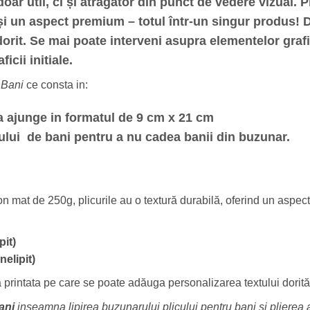
ar util, ci și atrăgător din punct de vedere vizual.
P
 un aspect premium – totul într-un singur produs! De
dorit. Se mai poate interveni asupra elementelor grafi
icii initiale.
e Bani
ce consta in:
 a ajunge in formatul de 9 cm x 21 cm
icului de bani pentru a nu cadea banii din buzunar.
on mat de 250g, plicurile au o textură durabilă, oferind un aspec
pit)
elipit)
a printata pe care se poate adăuga personalizarea textului dorită 
bani
inseamna lipirea buzunarului plicului pentru bani si plierea