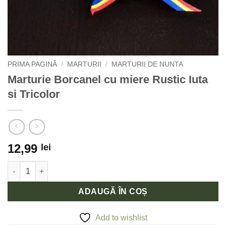
PRIMA PAGINĂ
/
MARTURII
/
MARTURII DE NUNTA
Marturie Borcanel cu miere Rustic Iuta
si Tricolor
12,99
lei
Cantitate Marturie Borcanel cu miere Rustic Iuta si Tricolor
ADAUGĂ ÎN COȘ
Add to wishlist