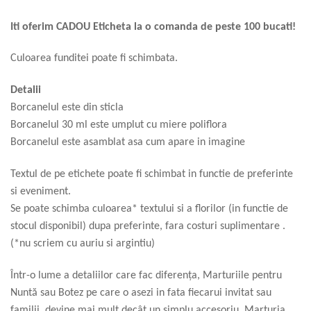
Iti oferim CADOU Eticheta la o comanda de peste 100 bucati!
Culoarea funditei poate fi schimbata.
Detalii
Borcanelul este din sticla
Borcanelul 30 ml este umplut cu miere poliflora
Borcanelul este asamblat asa cum apare in imagine
Textul de pe etichete poate fi schimbat in functie de preferinte
si eveniment.
Se poate schimba culoarea* textului si a florilor (in functie de
stocul disponibil) dupa preferinte, fara costuri suplimentare .
(*nu scriem cu auriu si argintiu)
Într-o lume a detaliilor care fac diferența, Marturiile pentru
Nuntă sau Botez pe care o asezi in fata fiecarui invitat sau
familii, devine mai mult decât un simplu accesoriu. Marturia