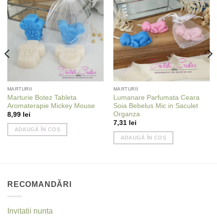
Add to
Add to
wishlist
wishlist
MARTURII
MARTURII
Marturie Botez Tableta
Lumanare Parfumata Ceara
Aromaterapie Mickey Mouse
Soia Bebelus Mic in Saculet
Organza
8,99
lei
7,31
lei
ADAUGĂ ÎN COȘ
ADAUGĂ ÎN COȘ
RECOMANDĂRI
Invitatii nunta