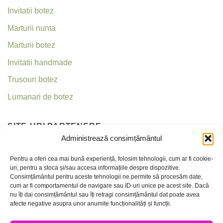
Invitatii botez
Marturii nunta
Marturii botez
Invitatii handmade
Trusouri botez
Lumanari de botez
SITE-URI PARTENERE
Administrează consimțământul
Invitatii nunta
Pentru a oferi cea mai bună experiență, folosim tehnologii, cum ar fi cookie-
uri, pentru a stoca și/sau accesa informațiile despre dispozitive.
Criseea
Consimțământul pentru aceste tehnologii ne permite să procesăm date,
cum ar fi comportamentul de navigare sau ID-uri unice pe acest site. Dacă
nu îți dai consimțământul sau îți retragi consimțământul dat poate avea
CONTACT
afecte negative asupra unor anumite funcționalități și funcții.