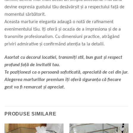
devine expresia gustului tău desăvârșit și a respectului față de
momentul sărbătorit.
Aceasta marturie eleganta adaugă o notă de rafinament
evenimentului tău. Iți oferă și ocazia de a impresiona și de a
transmite profesionalism. Cu dimensiuni practice, atrăgând
priviri admirative și confirmând atenția ta la detalii.
Asortat cu decorul locatiei, transmiți stil, bun gust și respect
profund față de invitatii tau.
Te poziționezi ca o persoană sofisticată, apreciată de cei din jur.
Alegerea marturiilor premium îți oferă siguranța că fiecare
gest va fi remarcat și apreciat.
PRODUSE SIMILARE