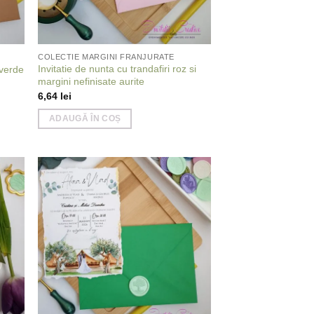
COLECTIE MARGINI FRANJURATE
Invitatie de nunta cu trandafiri roz si
 verde
margini nefinisate aurite
6,64
lei
ADAUGĂ ÎN COȘ
 to
Add to
list
wishlist