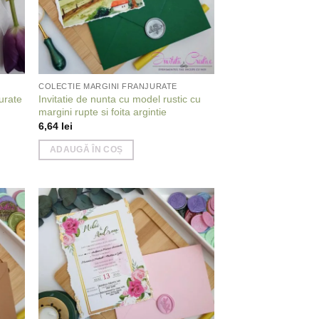
COLECTIE MARGINI FRANJURATE
jurate
Invitatie de nunta cu model rustic cu
margini rupte si foita argintie
6,64
lei
ADAUGĂ ÎN COȘ
 to
Add to
list
wishlist