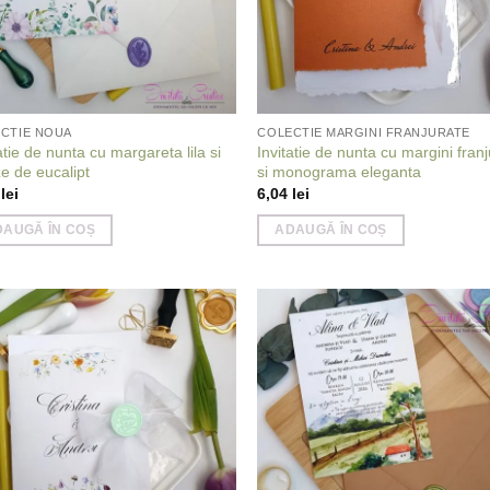
CTIE NOUA
COLECTIE MARGINI FRANJURATE
atie de nunta cu margareta lila si
Invitatie de nunta cu margini fran
ze de eucalipt
si monograma eleganta
1
lei
6,04
lei
DAUGĂ ÎN COȘ
ADAUGĂ ÎN COȘ
Add to
Add
wishlist
wish