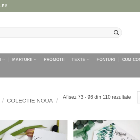
LEI!
I
MARTURII
PROMOTII
TEXTE
FONTURI
CUM CO
Afișez 73 - 96 din 110 rezultate
/
COLECTIE NOUA
/
Add to
Add