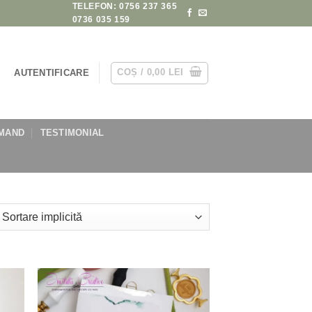
TELEFON: 0756 237 365
0736 035 159
COȘ /
0,00
LEI
AUTENTIFICARE
MAND
TESTIMONIAL
 to
Add to