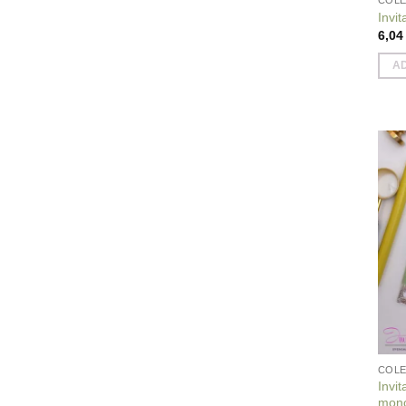
COLE
Invi
6,0
A
COLE
Invi
mono