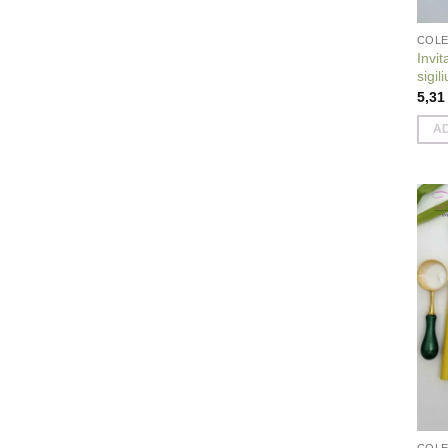
COLE
Invit
sigil
5,3
A