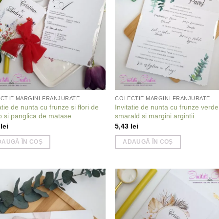
wishlist
wish
CTIE MARGINI FRANJURATE
COLECTIE MARGINI FRANJURATE
atie de nunta cu frunze si flori de
Invitatie de nunta cu frunze verde
 si panglica de matase
smarald si margini argintii
5
lei
5,43
lei
DAUGĂ ÎN COȘ
ADAUGĂ ÎN COȘ
Add to
Add
wishlist
wish