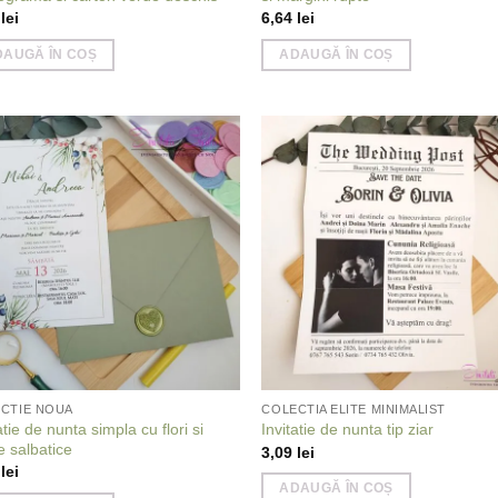
4
lei
6,64
lei
DAUGĂ ÎN COȘ
ADAUGĂ ÎN COȘ
Add to
Add
wishlist
wish
CTIE NOUA
COLECTIA ELITE MINIMALIST
atie de nunta simpla cu flori si
Invitatie de nunta tip ziar
e salbatice
3,09
lei
1
lei
ADAUGĂ ÎN COȘ