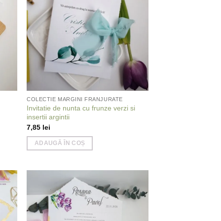
list
wishlist
COLECTIE MARGINI FRANJURATE
Invitatie de nunta cu frunze verzi si
insertii argintii
7,85
lei
ADAUGĂ ÎN COȘ
 to
Add to
list
wishlist