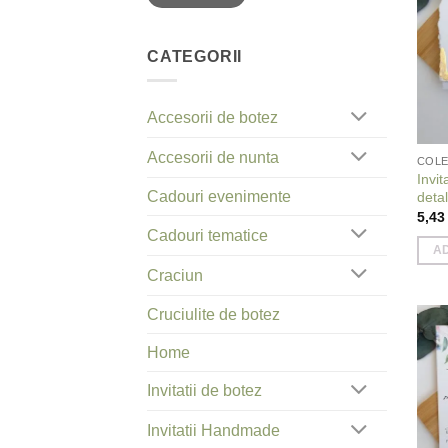
CATEGORII
Accesorii de botez
Accesorii de nunta
COLE
Invit
Cadouri evenimente
detal
5,4
Cadouri tematice
A
Craciun
Cruciulite de botez
Home
Invitatii de botez
Invitatii Handmade