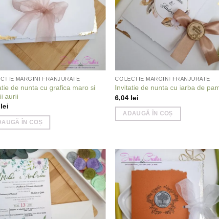
CTIE MARGINI FRANJURATE
COLECTIE MARGINI FRANJURATE
atie de nunta cu grafica maro si
Invitatie de nunta cu iarba de p
ii aurii
6,04
lei
3
lei
ADAUGĂ ÎN COȘ
DAUGĂ ÎN COȘ
Add to
Add
wishlist
wish