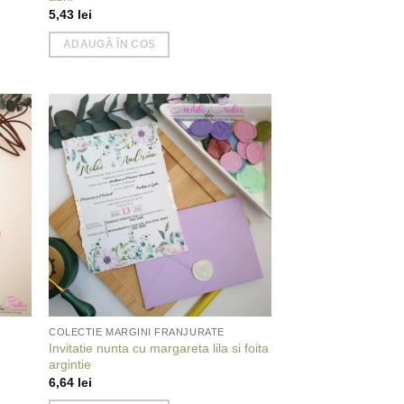
5,43
lei
ADAUGĂ ÎN COȘ
 to
Add to
list
wishlist
COLECTIE MARGINI FRANJURATE
Invitatie nunta cu margareta lila si foita
argintie
6,64
lei