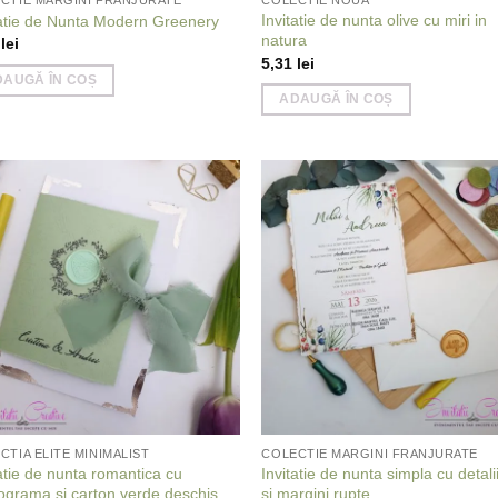
CTIE MARGINI FRANJURATE
COLECTIE NOUA
Invitatie de nunta olive cu miri in
tatie de Nunta Modern Greenery
natura
4
lei
5,31
lei
DAUGĂ ÎN COȘ
ADAUGĂ ÎN COȘ
Add to
Add
wishlist
wish
CTIA ELITE MINIMALIST
COLECTIE MARGINI FRANJURATE
tatie de nunta romantica cu
Invitatie de nunta simpla cu detalii
grama si carton verde deschis
si margini rupte