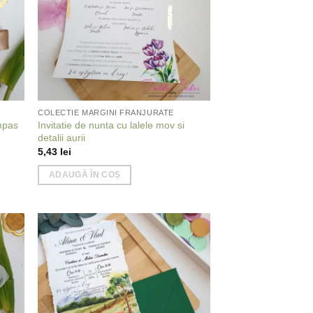
COLECTIE MARGINI FRANJURATE
Invitatie de nunta cu lalele mov si
ampas
detalii aurii
5,43
lei
ADAUGĂ ÎN COȘ
 to
Add to
list
wishlist