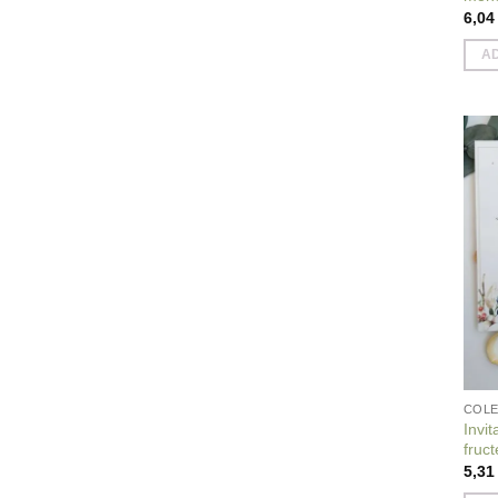
6,0
A
COLE
Invit
fruct
5,3