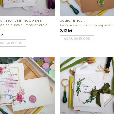
CTIE MARGINI FRANJURATE
COLECTIE NOUA
atie de nunta cu motive florale
Invitatie de nunta cu peisaj rustic
ate
5,43
lei
4
lei
ADAUGĂ ÎN COȘ
DAUGĂ ÎN COȘ
Add to
Add
wishlist
wish