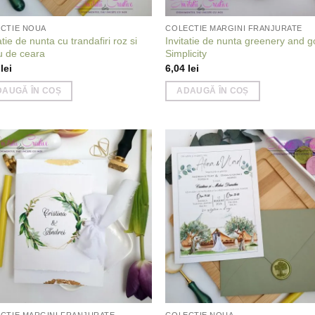
CTIE NOUA
COLECTIE MARGINI FRANJURATE
atie de nunta cu trandafiri roz si
Invitatie de nunta greenery and g
iu de ceara
Simplicity
1
lei
6,04
lei
DAUGĂ ÎN COȘ
ADAUGĂ ÎN COȘ
Add to
Add
wishlist
wish