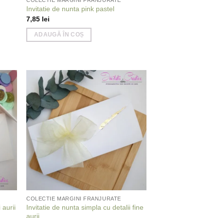
Invitatie de nunta pink pastel
7,85
lei
ADAUGĂ ÎN COȘ
 to
Add to
list
wishlist
COLECTIE MARGINI FRANJURATE
 aurii
Invitatie de nunta simpla cu detalii fine
aurii