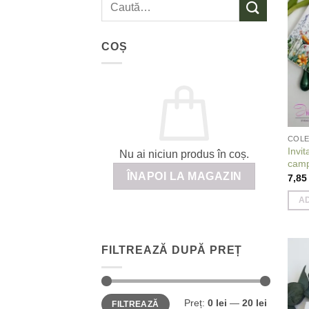
Caută
după:
COȘ
COLE
Invit
Nu ai niciun produs în coș.
camp
ÎNAPOI LA MAGAZIN
7,8
A
FILTREAZĂ DUPĂ PREȚ
Preț
Preț
Preț:
0 lei
—
20 lei
FILTREAZĂ
minim
maxim