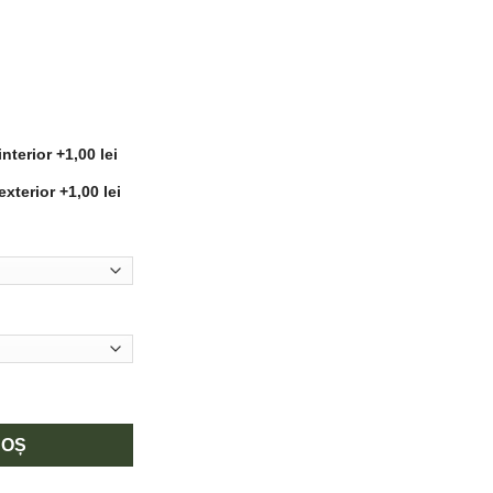
interior
+1,00 lei
exterior
+1,00 lei
rala cu lalele mov
COȘ