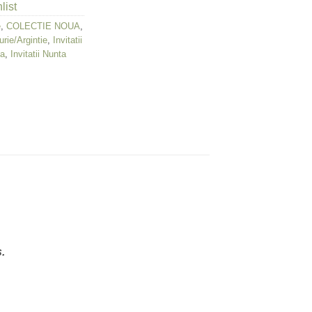
list
e
,
COLECTIE NOUA
,
urie/Argintie
,
Invitatii
ta
,
Invitatii Nunta
.