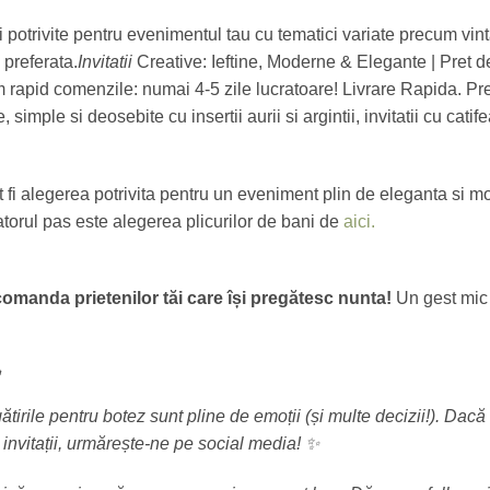
i potrivite pentru evenimentul tau cu tematici variate precum vint
 preferata.
Invitatii
Creative: Ieftine, Moderne & Elegante | Pret 
 rapid comenzile: numai 4-5 zile lucratoare! Livrare Rapida. Pre
simple si deosebite cu insertii aurii si argintii, invitatii cu catif
t fi alegerea potrivita pentru un eveniment plin de eleganta si m
torul pas este alegerea plicurilor de bani de
aici.
manda prietenilor tăi care își pregătesc nunta!
Un gest mic 
irile pentru botez sunt pline de emoții (și multe decizii!). Dacă v
invitații, urmărește-ne pe social media! ✨