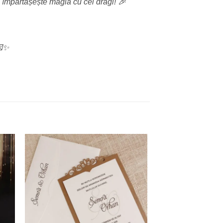
i împărtășește magia cu cei dragi! 🎉
💌✨
 to
Add to
ist
wishlist