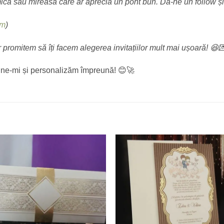
ămică sau mireasă care ar aprecia un pont bun. Dă-ne un follow ș
am
)
 promitem să îți facem alegerea invitațiilor mult mai ușoară! 😆
spune-mi și personalizăm împreună! 😊🚀
Add to
Add
wishlist
wishl