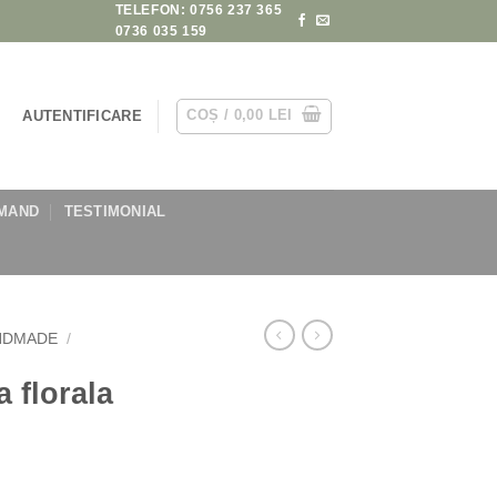
TELEFON: 0756 237 365
0736 035 159
COȘ /
0,00
LEI
AUTENTIFICARE
MAND
TESTIMONIAL
ANDMADE
/
a florala