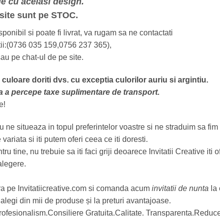
e cu acelasi design.
 site sunt pe STOC.
onibil si poate fi livrat, va rugam sa ne contactati
tatii:(0736 035 159,0756 237 365),
au pe chat-ul de pe site.
e culoare doriti dvs. cu exceptia culorilor auriu si argintiu.
fara a percepe taxe suplimentare de transport.
e!
 ne situeaza in topul preferintelor voastre si ne straduim sa fim 
 variata si iti putem oferi ceea ce iti doresti.
ine, nu trebuie sa iti faci griji deoarece Invitatii Creative iti ofe
alegere.
tra pe Invitatiicreative.com si comanda acum
invitatii de nunta
la 
să alegi din mii de produse și la preturi avantajoase.
Profesionalism.Consiliere Gratuita.Calitate. Transparenta.Reduce