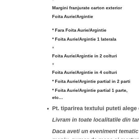
*
Margini franjurate carton exterior
Foita Aurie/Argintie
* Fara Foita Aurie/Argintie
* Foita Aurie/Argintie 1 laterala
*
Foita Aurie/Argintie in 2 colturi
*
Foita Aurie/Argintie in 4 colturi
* Foita Aurie/Argintie partial in 2 parti
* Foita Aurie/Argintie partial 1 parte,
etc…
Pt. tiparirea textului puteti alege
Livram in toate localitatile din t
Daca aveti un eveniment tematic s