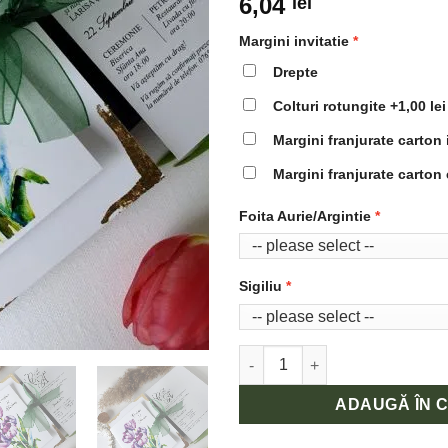
6,04
lei
Margini invitatie
Drepte
Colturi rotungite
+1,00 lei
Margini franjurate carton 
Margini franjurate carton 
Foita Aurie/Argintie
Sigiliu
Cantitate Invitatii de nunta flo
ADAUGĂ ÎN 