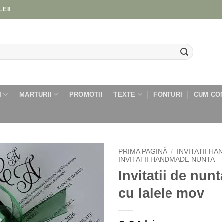
LEI!
I
MARTURII
PROMOTII
TEXTE
FONTURI
CUM CO
PRIMA PAGINĂ
/
INVITATII H
INVITATII HANDMADE NUNTA
Invitatii de nunt
Add to
wishlist
cu lalele mov