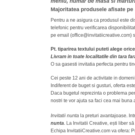
meniu, numar de masa si marturi
Majoritatea produsele afisate pe
Pentru a ne asigura ca produsul este disp
telefonic pentru verificarea disponibili
pe email (office@invitatiicreative.com) s
Pt. tiparirea textului puteti alege oric
Livram in toate localitatile din tara 
O sa gasesti invitatia perfecta pentru tin
Cei peste 12 ani de activitate in domeniu
Indiferent de buget si gusturi, oferta este
Daca bugetul reprezinta o problema pentru t
nostri te vor ajuta sa faci cea mai buna 
Invitatii nunta
la preturi avantajoase. In
nunta
. La Invitatii Creative, ești liber 
Echipa InvitatiiCreative.com va ofera: 