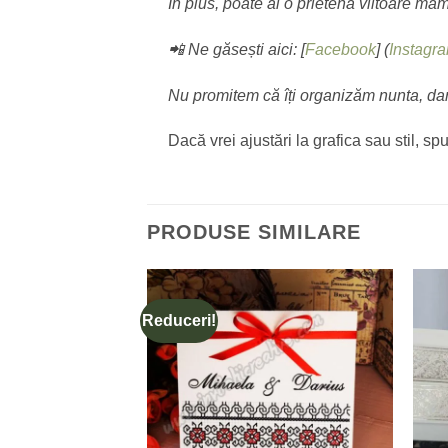
În plus, poate ai o prietenă viitoare m
📲 Ne găsești aici: [
Facebook
] (
Instagr
Nu promitem că îți organizăm nunta, dar
Dacă vrei ajustări la grafica sau stil, 
PRODUSE SIMILARE
Reduceri!
Add to
Add to
wishlist
wishlist