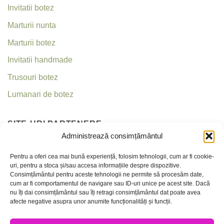
Invitatii botez
Marturii nunta
Marturii botez
Invitatii handmade
Trusouri botez
Lumanari de botez
SITE-URI PARTENERE
Administrează consimțământul
Invitatii nunta
Pentru a oferi cea mai bună experiență, folosim tehnologii, cum ar fi cookie-
uri, pentru a stoca și/sau accesa informațiile despre dispozitive.
Criseea
Consimțământul pentru aceste tehnologii ne permite să procesăm date,
cum ar fi comportamentul de navigare sau ID-uri unice pe acest site. Dacă
nu îți dai consimțământul sau îți retragi consimțământul dat poate avea
CONTACT
afecte negative asupra unor anumite funcționalități și funcții.