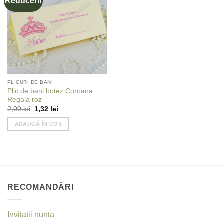
Reduceri!
wishlist
PLICURI DE BANI
Plic de bani botez Coroana
Regala roz
Prețul
Prețul
2,00
lei
1,32
lei
inițial
curent
a
este:
ADAUGĂ ÎN COȘ
fost:
1,32 lei.
2,00 lei.
RECOMANDĂRI
Invitatii nunta