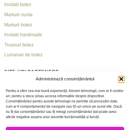
Invitatii botez
Marturii nunta
Marturii botez
Invitatii handmade
Trusouri botez
Lumanari de botez
SITE-URI PARTENERE
Administrează consimțământul
Invitatii nunta
Pentru a oferi cea mai bună experiență, folosim tehnologii, cum ar fi cookie-
uri, pentru a stoca și/sau accesa informațiile despre dispozitive.
Criseea
Consimțământul pentru aceste tehnologii ne permite să procesăm date,
cum ar fi comportamentul de navigare sau ID-uri unice pe acest site. Dacă
nu îți dai consimțământul sau îți retragi consimțământul dat poate avea
CONTACT
afecte negative asupra unor anumite funcționalități și funcții.