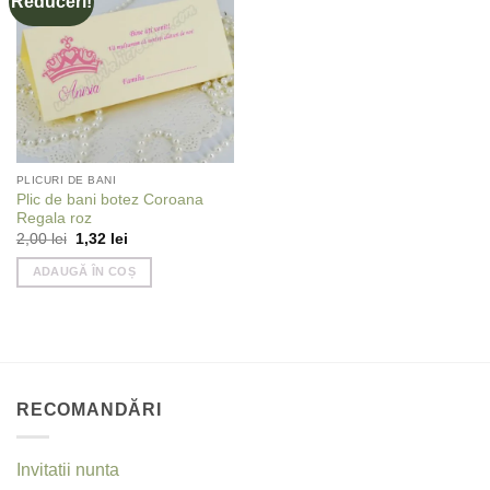
Reduceri!
wishlist
PLICURI DE BANI
Plic de bani botez Coroana
Regala roz
Prețul
Prețul
2,00
lei
1,32
lei
inițial
curent
a
este:
ADAUGĂ ÎN COȘ
fost:
1,32 lei.
2,00 lei.
RECOMANDĂRI
Invitatii nunta