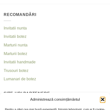
RECOMANDĂRI
Invitatii nunta
Invitatii botez
Marturii nunta
Marturii botez
Invitatii handmade
Trusouri botez
Lumanari de botez
SITE-URI PARTENERE
Administrează consimțământul
Invitatii nunta
Pentru a oferi cea mai bună experiență, folosim tehnologii, cum ar fi cookie-