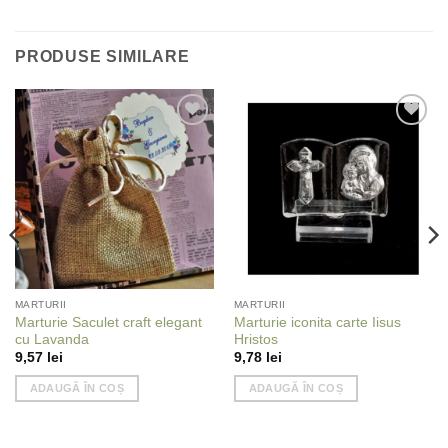
PRODUSE SIMILARE
Add to
Add to
wishlist
wishlist
MARTURII
MARTURII
Marturie Saculet craft elegant
Marturie iconita carte Iisus
cu Lavanda
Hristos
9,57
lei
9,78
lei
ADAUGĂ ÎN COȘ
ADAUGĂ ÎN COȘ