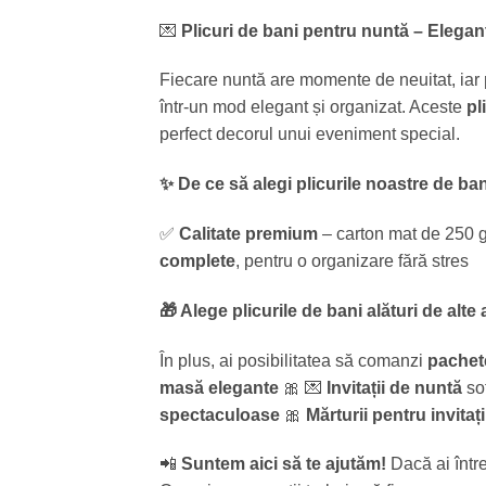
💌
Plicuri de bani pentru nuntă – Eleganț
Fiecare nuntă are momente de neuitat, iar
într-un mod elegant și organizat. Aceste
pl
perfect decorul unui eveniment special.
✨ De ce să alegi plicurile noastre de b
✅
Calitate premium
– carton mat de 250 g
complete
, pentru o organizare fără stres
🎁 Alege plicurile de bani alături de alte
În plus, ai posibilitatea să comanzi
pachet
masă elegante
🎀 💌
Invitații de nuntă
sof
spectaculoase
🎀
Mărturii pentru invitați
📲
Suntem aici să te ajutăm!
Dacă ai într