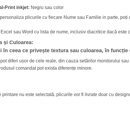
al-Print inkjet:
Negru sau color
personaliza plicurile cu fiecare Nume sau Familie in parte, poți 
er Excel sau Word cu lista de nume, inclusiv diacritice dacă este 
a și Culoarea:
i în ceea ce privește textura sau culoarea, în funcție d
t diferi ușor de cele reale, din cauza setărilor monitorului sau a
 produsul comandat pot exista diferențe minore.
intare nu este selectată, plicurile vor fi livrate doar cu designu