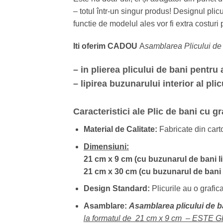
– totul într-un singur produs! Designul plic
functie de modelul ales vor fi extra costuri p
Iti oferim CADOU
A
samblarea Plicului d
– in plierea plicului de bani pentru
– lipirea buzunarului interior al pl
Caracteristici ale Plic de bani cu gr
Material de Calitate:
Fabricate din cart
Dimensiuni:
21 cm x 9 cm (cu buzunarul de bani li
21 cm x 30 cm (cu buzunarul de bani n
Design Standard:
Plicurile au o grafic
Asamblare:
Asamblarea plicului de 
la formatul de 21 cm x 9 cm – ESTE 