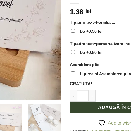
1,38
lei
Tiparire text+Familia....
Da
+0,50 lei
Tiparire text+personalizare ind
Da
+0,80 lei
Asamblare plic
Lipirea si Asamblarea plic
GRATUITA!
Cantitate Plic de bani cu grafic
ADAUGĂ ÎN 
Add to wish