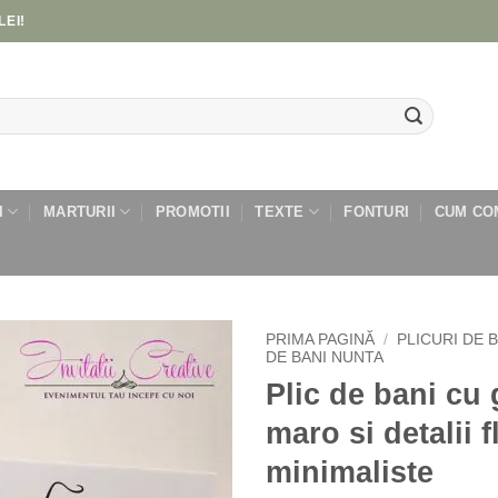
LEI!
I
MARTURII
PROMOTII
TEXTE
FONTURI
CUM CO
PRIMA PAGINĂ
/
PLICURI DE 
DE BANI NUNTA
Plic de bani cu 
Add to
wishlist
maro si detalii f
minimaliste