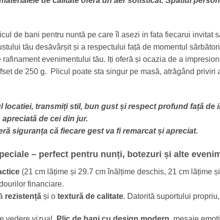
 materialele de calitate oferă un aer sofisticat. Spatiul pers
.
plicul de bani pentru nuntă pe care îl asezi in fata fiecarui invita
stului tău desăvârșit și a respectului față de momentul sărbători
rafinament evenimentului tău. Iți oferă și ocazia de a impresion
ffset de 250 g. Plicul poate sta singur pe masă, atrăgând priviri 
locatiei, transmiți stil, bun gust și respect profund față de in
apreciată de cei din jur.
eră siguranța că fiecare gest va fi remarcat și apreciat.
speciale – perfect pentru
nunți
,
botezuri
și alte eveni
actice
(21 cm lățime și 29.7 cm înălțime deschis, 21 cm lățime și 
ourilor financiare.
ră
rezistență
și o
textură de calitate
. Datorită suportului propriu
 de vedere vizual.
Plic de bani cu design modern
, mesaje emoț