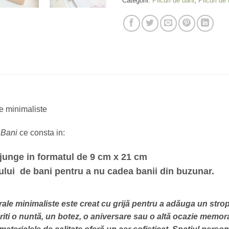
Categorii:
Plicuri de bani
,
Plicuri de
le minimaliste
e Bani
ce consta in:
 ajunge in formatul de 9 cm x 21 cm
icului de bani pentru a nu cadea banii din buzunar.
florale minimaliste este creat cu grijă pentru a adăuga un st
toriti o nuntă, un botez, o aniversare sau o altă ocazie memor