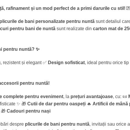
ă, rafinament și un mod perfect de a primi darurile cu stil!

plicurile de bani personalizate pentru nuntă
sunt detaliul care 
icuri pentru bani de nuntă
sunt realizate din
carton mat de 25
ani pentru nuntă?
✨
, rezistent și elegant ✅
Design sofisticat
, ideal pentru orice t
 accesorii pentru nuntă!
e complete pentru eveniment
, la
prețuri avantajoase
, cu: 📜
isticate ✨ 🎁
Cutii de dar pentru oaspeți
🔥
Artificii de mân
🎁
Cadouri pentru nași
ebări despre
plicurile de bani pentru nuntă
, invitații sau orice