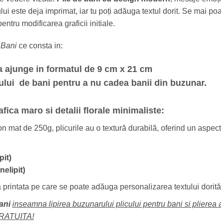
ului este deja imprimat, iar tu poți adăuga textul dorit. Se mai po
entru modificarea graficii initiale.
e Bani
ce consta in:
 a ajunge in formatul de 9 cm x 21 cm
icului de bani pentru a nu cadea banii din buzunar.
afica maro si detalii florale minimaliste:
on mat de 250g, plicurile au o textură durabilă, oferind un aspec
pit)
elipit)
a printata pe care se poate adăuga personalizarea textului dorită 
bani
inseamna lipirea buzunarului plicului pentru bani si plierea
GRATUITA!