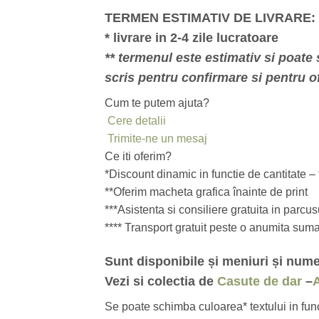
TERMEN ESTIMATIV DE LIVRARE:
* livrare in 2-4 zile lucratoare
** termenul este estimativ si poate s
scris pentru confirmare si pentru of
Cum te putem ajuta?
Cere detalii
Trimite-ne un mesaj
Ce iti oferim?
*Discount dinamic in functie de cantitate –
**Oferim macheta grafica înainte de print
***Asistenta si consiliere gratuita in parcu
**** Transport gratuit peste o anumita sum
Sunt disponibile și meniuri și num
Vezi si colectia de
Casute de dar
–
A
Se poate schimba culoarea* textului in funct