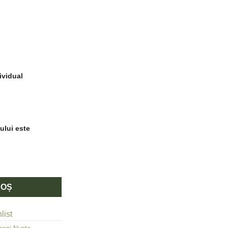
ividual
ului este
a maro si detalii florale minimaliste
COȘ
list