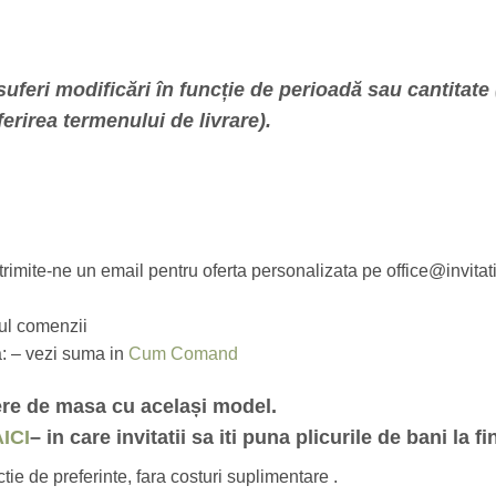
uferi modificări în funcție de perioadă sau cantitate (
erirea termenului de livrare).
 trimite-ne un email pentru oferta personalizata pe office@invitat
sul comenzii
a: – vezi suma in
Cum Comand
ere de masa cu același model.
ICI
– in care invitatii sa iti puna plicurile de bani la 
ie de preferinte, fara costuri suplimentare .