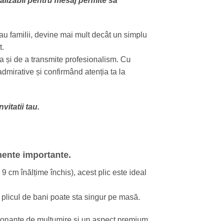
onalizabil pentru mesaj permite să
t sau familii, devine mai mult decât un simplu
t.
a și de a transmite profesionalism. Cu
admirative și confirmând atenția ta la
vitatii tau.
mente importante.
9 cm înălțime închis), acest plic este ideal
, plicul de bani poate sta singur pe masă.
ionante de multumire și un aspect premium