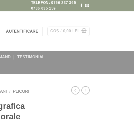
TELEFON: 0756 237 365
0736 035 159
COȘ /
0,00
LEI
AUTENTIFICARE
MAND
TESTIMONIAL
BANI
/
PLICURI
grafica
lorale