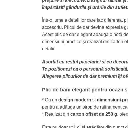
prețuire si afectiune. Designul rafinat și
împărtăsiti gândurile și urările din suflet
Într-o lume a detaliilor care fac diferența, 
accesoriu. Plicul de dar devine expresia gu
Acest plic de dar elegant adaugă o notă de 
dimensiuni practice și realizat din carton o
detalii.
Asortat cu restul papetariei si cu decorul 
Te poziționezi ca o persoană sofisticată, 
Alegerea plicurilor de dar premium îți of
Plic de bani elegant pentru ocazii 
* Cu un
design modern
și
dimensiuni pr
pentru a adăuga un strop de rafinament cad
* Realizat din
carton offset de 250 g
, ofe
Este nu doar util, ci și atrăgător din punct