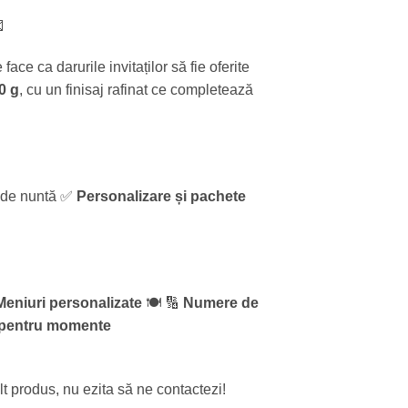

face ca darurile invitaților să fie oferite
0 g
, cu un finisaj rafinat ce completează
ip de nuntă ✅
Personalizare și pachete
Meniuri personalizate
🍽️ 🔢
Numere de
ă pentru momente
 alt produs, nu ezita să ne contactezi!