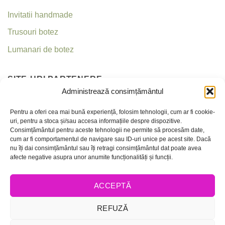
Invitatii handmade
Trusouri botez
Lumanari de botez
SITE-URI PARTENERE
Administrează consimțământul
Invitatii nunta
Pentru a oferi cea mai bună experiență, folosim tehnologii, cum ar fi cookie-
uri, pentru a stoca și/sau accesa informațiile despre dispozitive.
Criseea
Consimțământul pentru aceste tehnologii ne permite să procesăm date,
cum ar fi comportamentul de navigare sau ID-uri unice pe acest site. Dacă
nu îți dai consimțământul sau îți retragi consimțământul dat poate avea
CONTACT
afecte negative asupra unor anumite funcționalități și funcții.
Telefon:
0756 237 365 / 0736 035 159
ACCEPTĂ
E-mail:
office@invitatiicreative.com
ANPC
REFUZĂ
Politica de confidentialitate