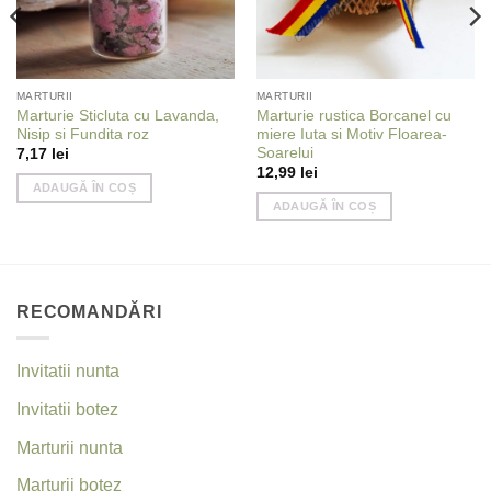
MARTURII
MARTURII
Marturie Sticluta cu Lavanda,
Marturie rustica Borcanel cu
Nisip si Fundita roz
miere Iuta si Motiv Floarea-
Soarelui
7,17
lei
12,99
lei
ADAUGĂ ÎN COȘ
ADAUGĂ ÎN COȘ
RECOMANDĂRI
Invitatii nunta
Invitatii botez
Marturii nunta
Marturii botez