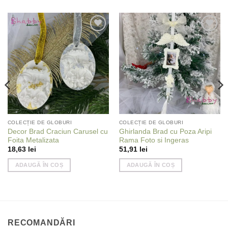
Add to
Add to
wishlist
wishlist
COLECȚIE DE GLOBURI
COLECȚIE DE GLOBURI
Decor Brad Craciun Carusel cu
Ghirlanda Brad cu Poza Aripi
Foita Metalizata
Rama Foto si Ingeras
18,63
lei
51,91
lei
ADAUGĂ ÎN COȘ
ADAUGĂ ÎN COȘ
RECOMANDĂRI