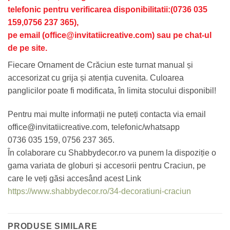
telefonic pentru verificarea disponibilitatii:(0736 035
159,0756 237 365),
pe email (office@invitatiicreative.com) sau pe chat-ul
de pe site.
Fiecare Ornament de Crăciun este turnat manual și
accesorizat cu grija și atenția cuvenita. Culoarea
panglicilor poate fi modificata, în limita stocului disponibil!
Pentru mai multe informații ne puteți contacta via email
office@invitatiicreative.com, telefonic/whatsapp
0736 035 159, 0756 237 365.
În colaborare cu Shabbydecor.ro va punem la dispoziție o
gama variata de globuri și accesorii pentru Craciun, pe
care le veți găsi accesând acest Link
https://www.shabbydecor.ro/34-decoratiuni-craciun
PRODUSE SIMILARE