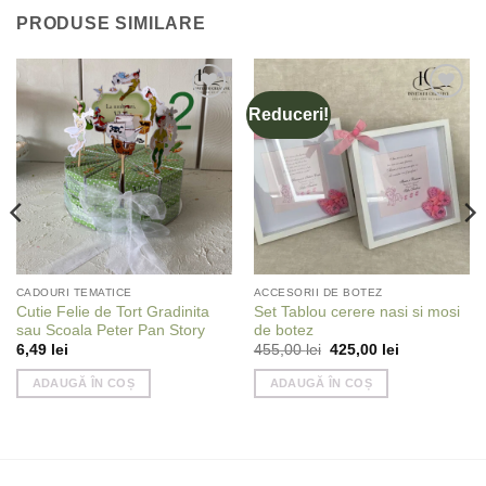
PRODUSE SIMILARE
Reduceri!
Add to
Add to
wishlist
wishlist
CADOURI TEMATICE
ACCESORII DE BOTEZ
Cutie Felie de Tort Gradinita
Set Tablou cerere nasi si mosi
sau Scoala Peter Pan Story
de botez
Prețul
Prețul
6,49
lei
455,00
lei
425,00
lei
inițial
curent
a
este:
ADAUGĂ ÎN COȘ
ADAUGĂ ÎN COȘ
fost:
425,00 lei.
455,00 lei.