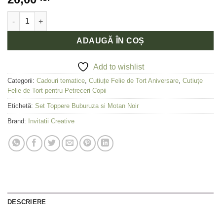
Cantitate Set Topper Cutiute Felie Tort Buburuza si Motan Noir
ADAUGĂ ÎN COȘ
Add to wishlist
Categorii:
Cadouri tematice
,
Cutiuțe Felie de Tort Aniversare
,
Cutiuțe
Felie de Tort pentru Petreceri Copii
Etichetă:
Set Toppere Buburuza si Motan Noir
Brand:
Invitatii Creative
DESCRIERE