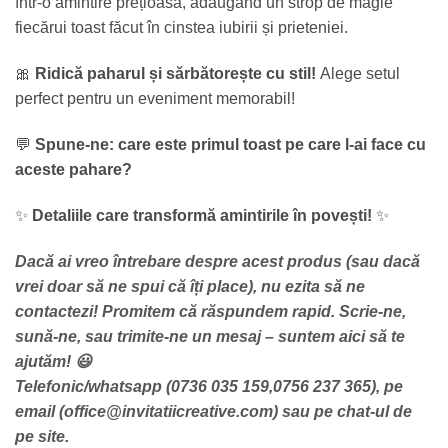
într-o amintire prețioasă, adăugând un strop de magie
fiecărui toast făcut în cinstea iubirii și prieteniei.
🎀
Ridică paharul și sărbătorește cu stil!
Alege setul
perfect pentru un eveniment memorabil!
💬
Spune-ne: care este primul toast pe care l-ai face cu
aceste pahare?
✨
Detaliile care transformă amintirile în povești!
✨
Dacă ai vreo întrebare despre acest produs (sau dacă
vrei doar să ne spui că îți place), nu ezita să ne
contactezi! Promitem că răspundem rapid. Scrie-ne,
sună-ne, sau trimite-ne un mesaj – suntem aici să te
ajutăm! 😃
Telefonic/whatsapp (0736 035 159,0756 237 365), pe
email (office@invitatiicreative.com) sau pe chat-ul de
pe site.