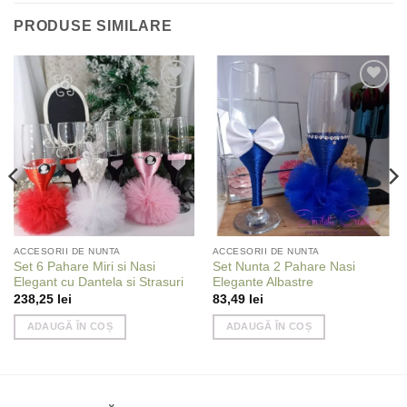
PRODUSE SIMILARE
Add to
Add to
wishlist
wishlist
ACCESORII DE NUNTA
ACCESORII DE NUNTA
Set 6 Pahare Miri si Nasi
Set Nunta 2 Pahare Nasi
Elegant cu Dantela si Strasuri
Elegante Albastre
238,25
lei
83,49
lei
ADAUGĂ ÎN COȘ
ADAUGĂ ÎN COȘ