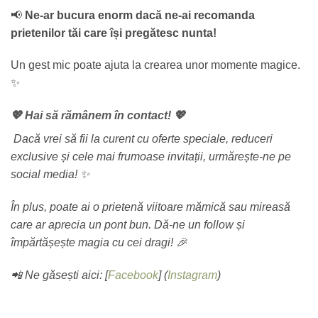
📢
Ne-ar bucura enorm dacă ne-ai recomanda
prietenilor tăi care își pregătesc nunta!
Un gest mic poate ajuta la crearea unor momente magice.
✨
💖 Hai să rămânem în contact! 💖
Dacă vrei să fii la curent cu oferte speciale, reduceri
exclusive și cele mai frumoase invitații, urmărește-ne pe
social media! ✨
În plus, poate ai o prietenă viitoare mămică sau mireasă
care ar aprecia un pont bun. Dă-ne un follow și
împărtășește magia cu cei dragi! 🎉
📲 Ne găsești aici: [
Facebook
] (
Instagram
)